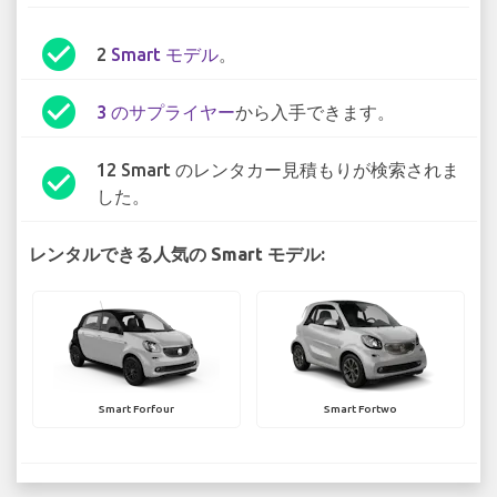
check_circle
2
Smart モデル
。
check_circle
3 のサプライヤー
から入手できます。
12 Smart のレンタカー見積もりが検索されま
check_circle
した。
レンタルできる人気の Smart モデル:
Smart Forfour
Smart Fortwo