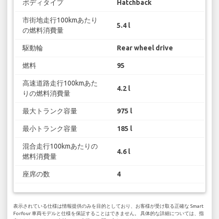
ボディタイプ
Hatchback
市街地走行100kmあたり
5.4 l
の燃料消費量
駆動輪
Rear wheel drive
燃料
95
高速道路走行100kmあた
4.2 l
りの燃料消費量
最大トランク容量
975 l
最小トランク容量
185 l
混合走行100kmあたりの
4.6 l
燃料消費量
座席の数
4
表示されている仕様は情報提供のみを目的としており、お客様が受け取る正確な Smart
Forfour 車両モデルと仕様を保証することはできません。 具体的な詳細については、指