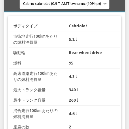
ボディタイプ
Cabriolet
市街地走行100kmあたり
5.2 l
の燃料消費量
駆動輪
Rear wheel drive
燃料
95
高速道路走行100kmあた
4.3 l
りの燃料消費量
最大トランク容量
340 l
最小トランク容量
260 l
混合走行100kmあたりの
4.6 l
燃料消費量
座席の数
2