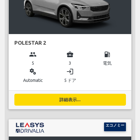
POLESTAR 2
group
business_center
local_gas_station
5
3
電気
miscellaneous_services
login
Automatic
5 ドア
詳細表示...
エコノミー