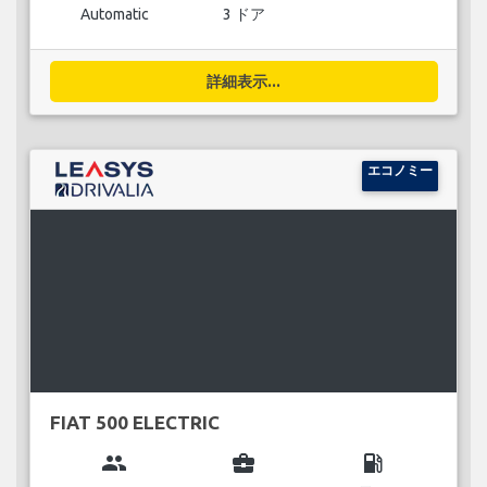
Automatic
3 ドア
詳細表示...
エコノミー
FIAT 500 ELECTRIC
group
business_center
local_gas_station