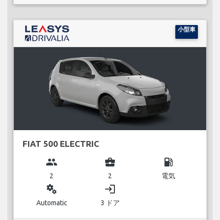
小型車
FIAT 500 ELECTRIC
group
business_center
local_gas_station
2
2
電気
miscellaneous_services
login
Automatic
3 ドア