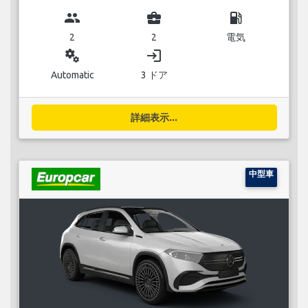
group
business_center
local_gas_station
2
2
電気
miscellaneous_services
login
Automatic
3 ドア
詳細表示...
中型車