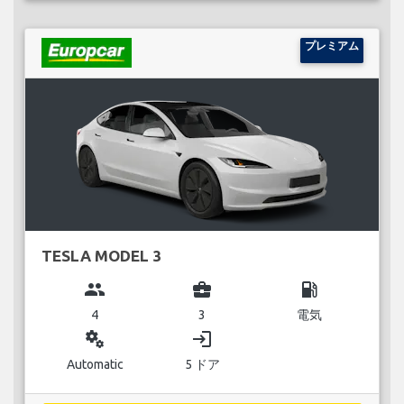
プレミアム
TESLA MODEL 3
group
business_center
local_gas_station
4
3
電気
miscellaneous_services
login
Automatic
5 ドア