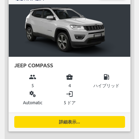
JEEP COMPASS
group
business_center
local_gas_station
5
4
ハイブリッド
miscellaneous_services
login
Automatic
5 ドア
詳細表示...