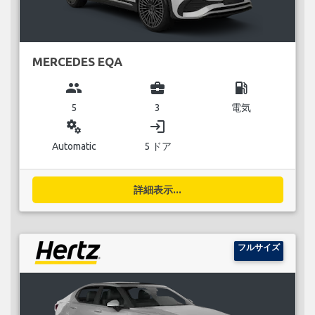
MERCEDES EQA
group
business_center
local_gas_station
5
3
電気
miscellaneous_services
login
Automatic
5 ドア
詳細表示...
フルサイズ