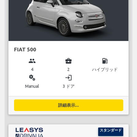
FIAT 500
group
business_center
local_gas_station
4
2
ハイブリッド
miscellaneous_services
login
Manual
3 ドア
詳細表示...
スタンダード