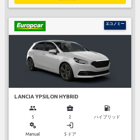
エコノミー
LANCIA YPSILON HYBRID
group
business_center
local_gas_station
5
2
ハイブリッド
miscellaneous_services
login
Manual
5 ドア