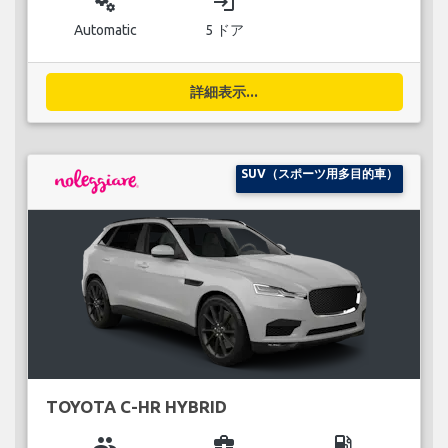
miscellaneous_services
login
Automatic
5 ドア
詳細表示...
SUV（スポーツ用多目的車）
TOYOTA C-HR HYBRID
group
business_center
local_gas_station