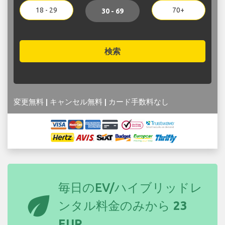
18 - 29
70+
30 - 69
検索
変更無料 | キャンセル無料 | カード手数料なし
毎日のEV/ハイブリッドレ
eco
ンタル料金のみから
23
EUR