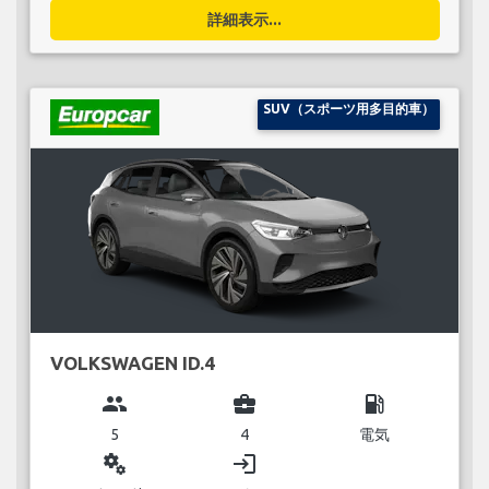
詳細表示...
SUV（スポーツ用多目的車）
VOLKSWAGEN ID.4
group
business_center
local_gas_station
5
4
電気
miscellaneous_services
login