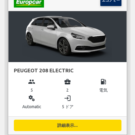
エコノミー
PEUGEOT 208 ELECTRIC
group
business_center
local_gas_station
5
2
電気
miscellaneous_services
login
Automatic
5 ドア
詳細表示...