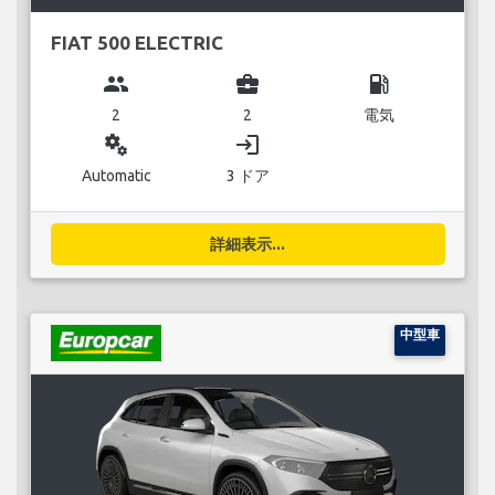
FIAT 500 ELECTRIC
group
business_center
local_gas_station
2
2
電気
miscellaneous_services
login
Automatic
3 ドア
詳細表示...
中型車