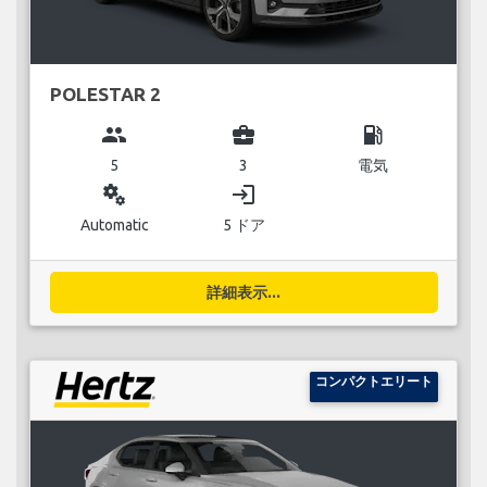
POLESTAR 2
group
business_center
local_gas_station
5
3
電気
miscellaneous_services
login
Automatic
5 ドア
詳細表示...
コンパクトエリート