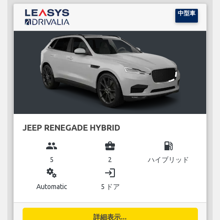
中型車
JEEP RENEGADE HYBRID
group
business_center
local_gas_station
5
2
ハイブリッド
miscellaneous_services
login
Automatic
5 ドア
詳細表示...