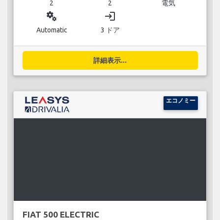
2
2
電気
miscellaneous_services
login
Automatic
3 ドア
詳細表示...
エコノミー
FIAT 500 ELECTRIC