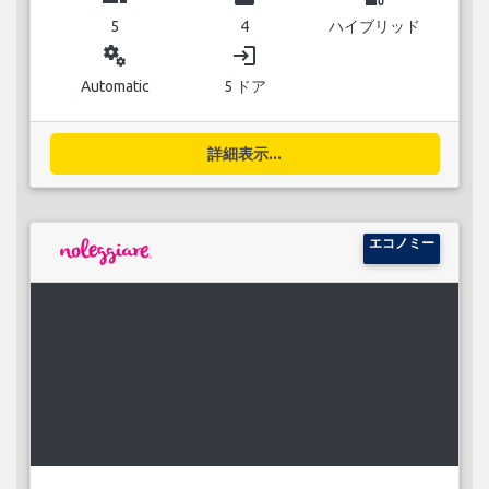
5
4
ハイブリッド
miscellaneous_services
login
Automatic
5 ドア
詳細表示...
エコノミー