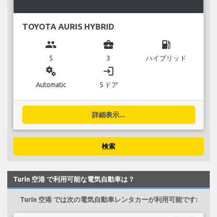
TOYOTA AURIS HYBRID
group
business_center
local_gas_station
5
3
ハイブリッド
miscellaneous_services
login
Automatic
5 ドア
詳細表示...
検索
Turin 空港 で利用可能な電気自動車は？
Turin 空港 では次の電気自動車レンタカーが利用可能です: