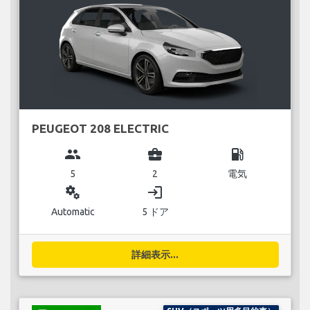
PEUGEOT 208 ELECTRIC
group
business_center
local_gas_station
5
2
電気
miscellaneous_services
login
Automatic
5 ドア
詳細表示...