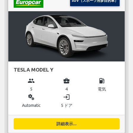
SUV（スポーツ用多目的車）
TESLA MODEL Y
group
business_center
local_gas_station
5
4
電気
miscellaneous_services
login
Automatic
5 ドア
詳細表示...