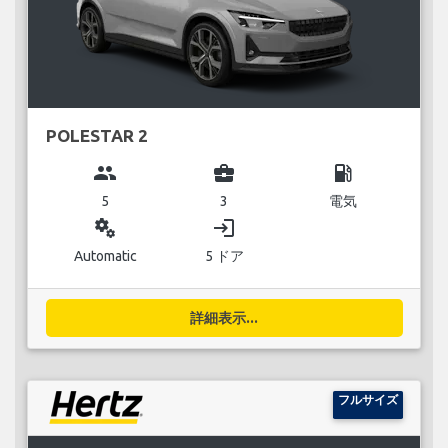
POLESTAR 2
group
business_center
local_gas_station
5
3
電気
miscellaneous_services
login
Automatic
5 ドア
詳細表示...
フルサイズ