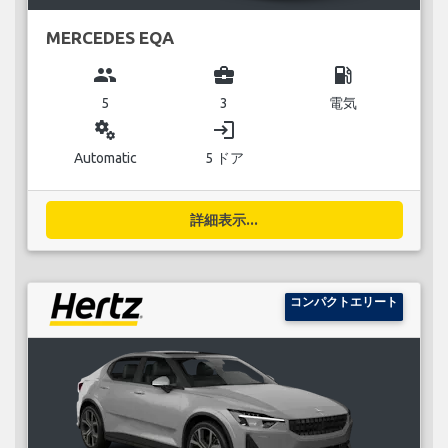
MERCEDES EQA
group
business_center
local_gas_station
5
3
電気
miscellaneous_services
login
Automatic
5 ドア
詳細表示...
コンパクトエリート