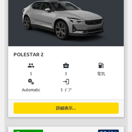
POLESTAR 2
group
business_center
local_gas_station
5
3
電気
miscellaneous_services
login
Automatic
5 ドア
詳細表示...