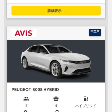
詳細表示...
中型車
PEUGEOT 3008 HYBRID
group
business_center
local_gas_station
5
4
ハイブリッド