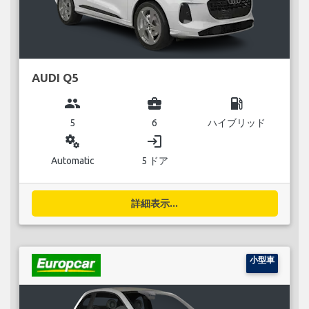
AUDI Q5
group
business_center
local_gas_station
5
6
ハイブリッド
miscellaneous_services
login
Automatic
5 ドア
詳細表示...
小型車