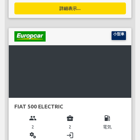
詳細表示...
小型車
FIAT 500 ELECTRIC
group
business_center
local_gas_station
2
2
電気
miscellaneous_services
login