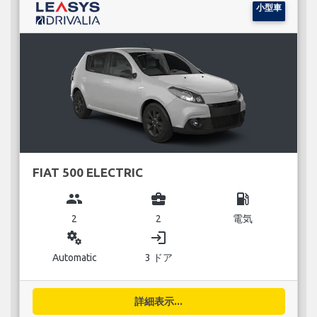
小型車
FIAT 500 ELECTRIC
group
business_center
local_gas_station
2
2
電気
miscellaneous_services
login
Automatic
3 ドア
詳細表示...