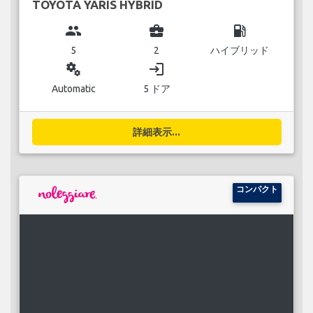
TOYOTA YARIS HYBRID
group
business_center
local_gas_station
5
2
ハイブリッド
miscellaneous_services
login
Automatic
5 ドア
詳細表示...
コンパクト