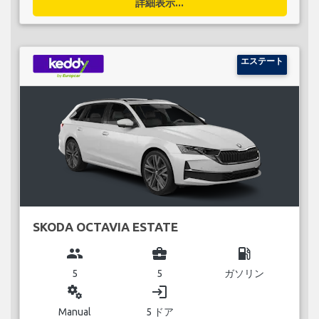
詳細表示...
エステート
SKODA OCTAVIA ESTATE
group
business_center
local_gas_station
5
5
ガソリン
miscellaneous_services
login
Manual
5 ドア