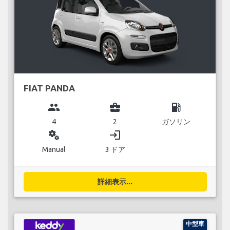
FIAT PANDA
group
business_center
local_gas_station
4
2
ガソリン
miscellaneous_services
login
Manual
3 ドア
詳細表示...
中型車