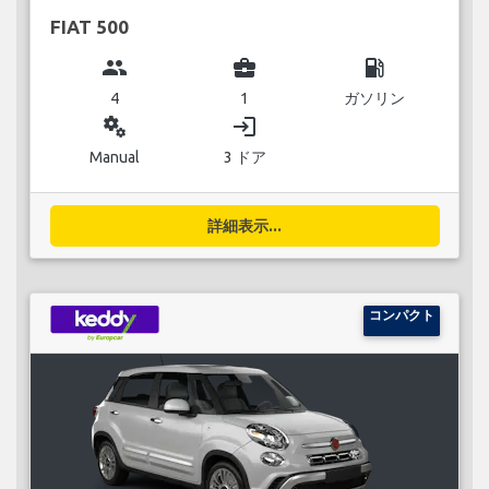
FIAT 500
group
business_center
local_gas_station
4
1
ガソリン
miscellaneous_services
login
Manual
3 ドア
詳細表示...
コンパクト