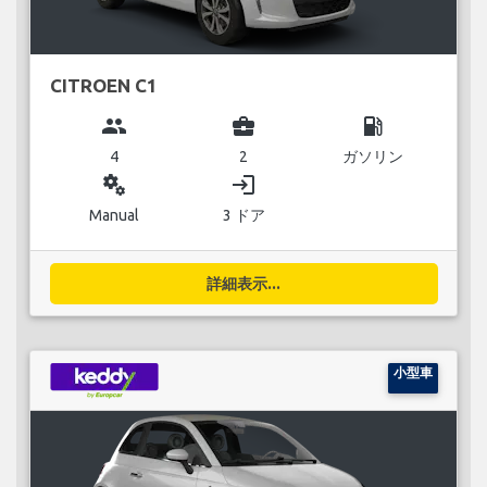
CITROEN C1
group
business_center
local_gas_station
4
2
ガソリン
miscellaneous_services
login
Manual
3 ドア
詳細表示...
小型車