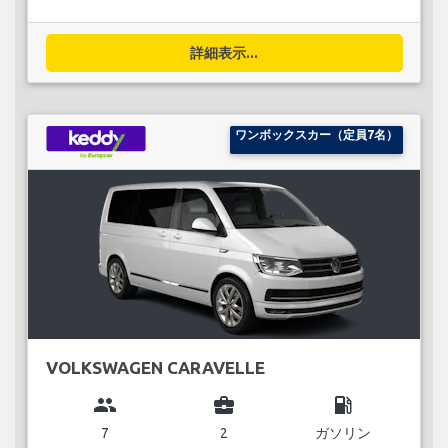
詳細表示...
ワンボックスカー（定員7名）
VOLKSWAGEN CARAVELLE
group
business_center
local_gas_station
7
2
ガソリン