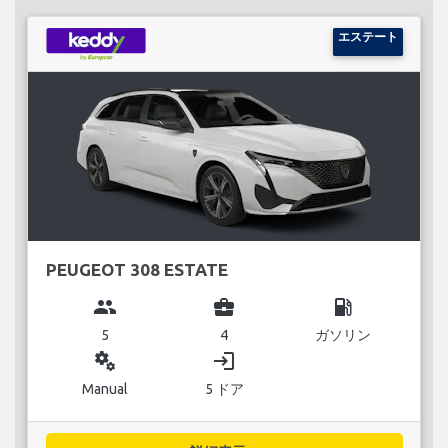
エステート
PEUGEOT 308 ESTATE
group
business_center
local_gas_station
5
4
ガソリン
miscellaneous_services
login
Manual
5 ドア