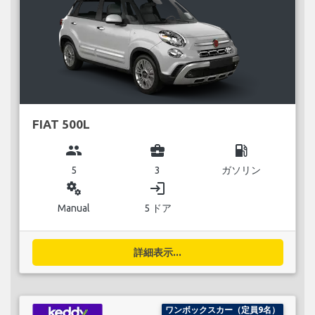
FIAT 500L
group
business_center
local_gas_station
5
3
ガソリン
miscellaneous_services
login
Manual
5 ドア
詳細表示...
ワンボックスカー（定員9名）