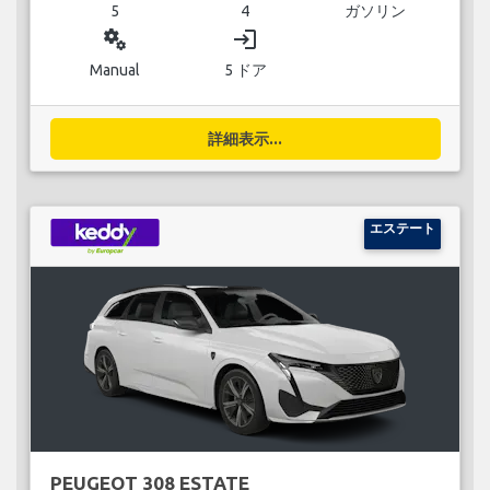
5
4
ガソリン
miscellaneous_services
login
Manual
5 ドア
詳細表示...
エステート
PEUGEOT 308 ESTATE