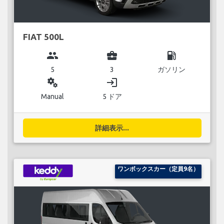
FIAT 500L
group
business_center
local_gas_station
5
3
ガソリン
miscellaneous_services
login
Manual
5 ドア
詳細表示...
ワンボックスカー（定員9名）