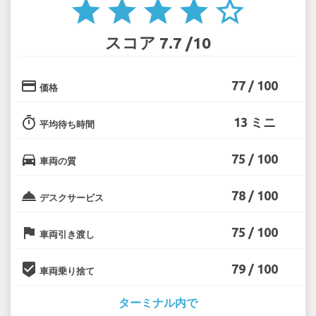
star
star
star
star
star_border
スコア 7.7 /10
credit_card
77 / 100
価格
timer
13 ミニ
平均待ち時間
directions_car
75 / 100
車両の質
room_service
78 / 100
デスクサービス
flag
75 / 100
車両引き渡し
beenhere
79 / 100
車両乗り捨て
ターミナル内で