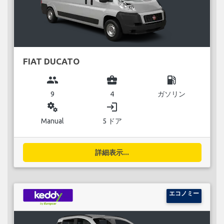
FIAT DUCATO
group
business_center
local_gas_station
9
4
ガソリン
miscellaneous_services
login
Manual
5 ドア
詳細表示...
エコノミー