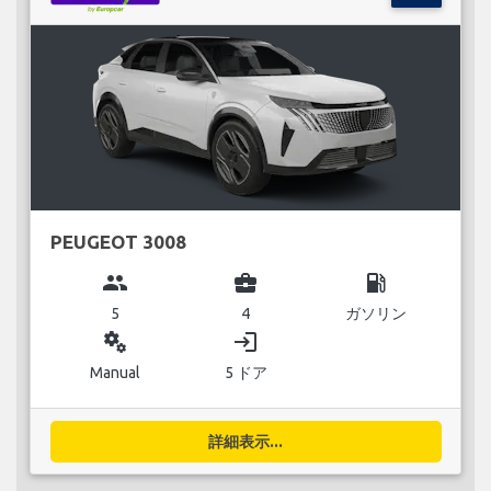
PEUGEOT 3008
group
business_center
local_gas_station
5
4
ガソリン
miscellaneous_services
login
Manual
5 ドア
詳細表示...