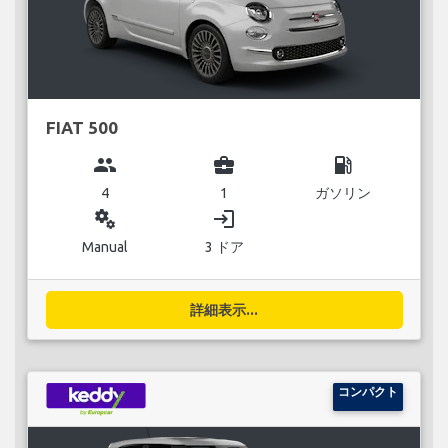
FIAT 500
group
business_center
local_gas_station
4
1
ガソリン
miscellaneous_services
login
Manual
3 ドア
詳細表示...
コンパクト