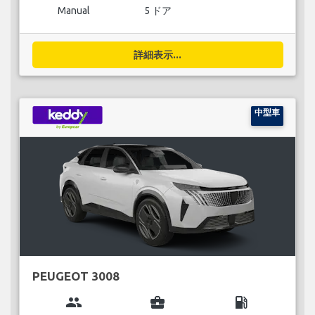
Manual
5 ドア
詳細表示...
中型車
PEUGEOT 3008
group
business_center
local_gas_station