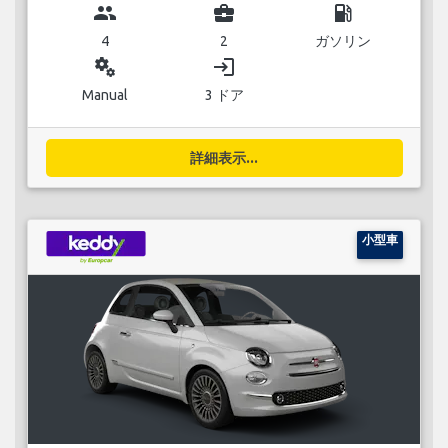
group
business_center
local_gas_station
4
2
ガソリン
miscellaneous_services
login
Manual
3 ドア
詳細表示...
小型車