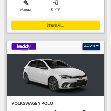
miscellaneous_services
login
Manual
5 ドア
詳細表示...
エコノミー
VOLKSWAGEN POLO