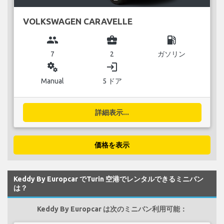
VOLKSWAGEN CARAVELLE
group
business_center
local_gas_station
7
2
ガソリン
miscellaneous_services
login
Manual
5 ドア
詳細表示...
価格を表示
Keddy By Europcar でTurin 空港でレンタルできるミニバン
は？
Keddy By Europcar は次のミニバン利用可能：