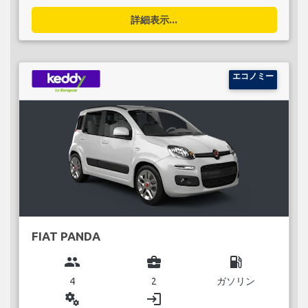
詳細表示...
エコノミー
FIAT PANDA
group
business_center
local_gas_station
4
2
ガソリン
miscellaneous_services
login