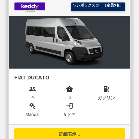
ワンボックスカー（定員9名）
FIAT DUCATO
group
business_center
local_gas_station
9
4
ガソリン
miscellaneous_services
login
Manual
5 ドア
詳細表示...