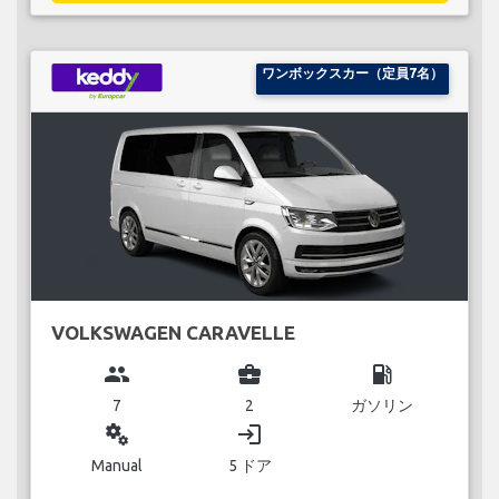
ワンボックスカー（定員7名）
VOLKSWAGEN CARAVELLE
group
business_center
local_gas_station
7
2
ガソリン
miscellaneous_services
login
Manual
5 ドア