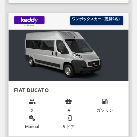
ワンボックスカー（定員9名）
FIAT DUCATO
group
business_center
local_gas_station
9
4
ガソリン
miscellaneous_services
login
Manual
5 ドア