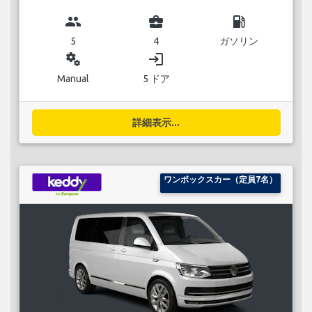
group
business_center
local_gas_station
5
4
ガソリン
miscellaneous_services
login
Manual
5 ドア
詳細表示...
ワンボックスカー（定員7名）