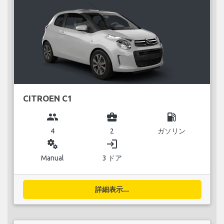
CITROEN C1
group
business_center
local_gas_station
4
2
ガソリン
miscellaneous_services
login
Manual
3 ドア
詳細表示...