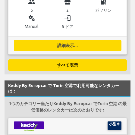
group
business_center
local_gas_station
5
2
ガソリン
miscellaneous_services
login
Manual
5 ドア
詳細表示...
すべて表示
Keddy By Europcar で Turin 空港で利用可能なレンタカー
は：
1つのカテゴリー当たりKeddy By Europcar でTurin 空港 の最
低価格のレンタカーは次のとおりです:
小型車