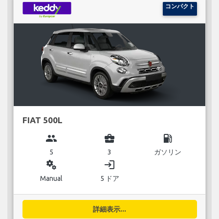
コンパクト
FIAT 500L
group
business_center
local_gas_station
5
3
ガソリン
miscellaneous_services
login
Manual
5 ドア
詳細表示...