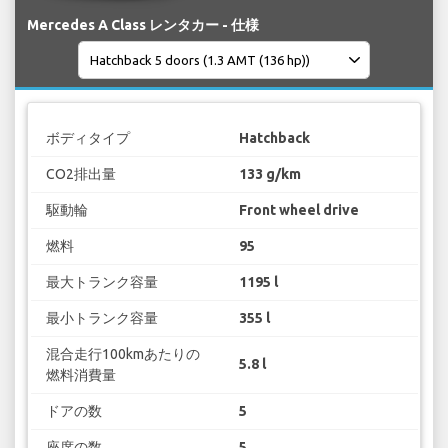
Mercedes A Class レンタカー - 仕様
ボディタイプ
Hatchback
CO2排出量
133 g/km
駆動輪
Front wheel drive
燃料
95
最大トランク容量
1195 l
最小トランク容量
355 l
混合走行100kmあたりの
5.8 l
燃料消費量
ドアの数
5
座席の数
5