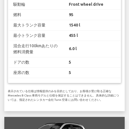
駆動輪
Front wheel drive
燃料
95
最大トランク容量
1540 l
最小トランク容量
455 l
混合走行100kmあたりの
6.0 l
燃料消費量
ドアの数
5
座席の数
5
表示されている仕様は情報提供のみを目的としており、お客様が受け取る正確な
Mercedes B Class 車両モデルと仕様を保証することはできません。 具体的な詳細につ
いては、指定されたレンタカー会社 Turin 空港 にお問い合わせください。