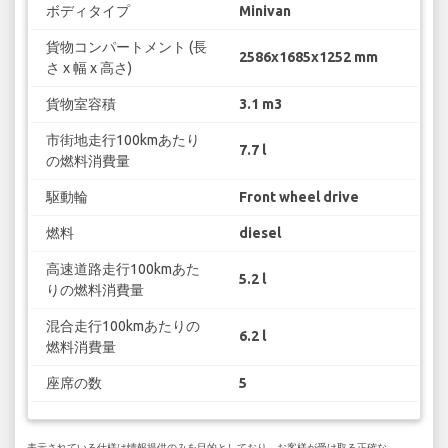
ボディタイプ
Minivan
貨物コンパートメント (長
2586x1685x1252 mm
さ x 幅 x 高さ)
貨物室容積
3.1 m3
市街地走行100kmあたり
7.7 l
の燃料消費量
駆動輪
Front wheel drive
燃料
diesel
高速道路走行100kmあた
5.2 l
りの燃料消費量
混合走行100kmあたりの
6.2 l
燃料消費量
座席の数
5
表示されている仕様は情報提供のみを目的としており、お客様が受け取る正確な