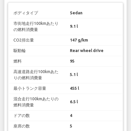
ボディタイプ
Sedan
市街地走行100kmあたり
9.1 l
の燃料消費量
CO2排出量
147 g/km
駆動輪
Rear wheel drive
燃料
95
高速道路走行100kmあた
5.1 l
りの燃料消費量
最小トランク容量
455 l
混合走行100kmあたりの
6.5 l
燃料消費量
ドアの数
4
座席の数
5