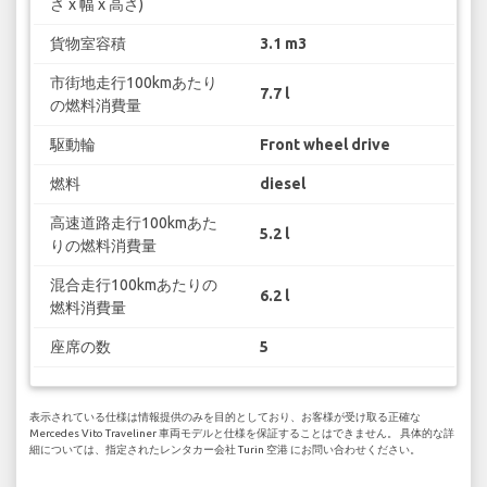
さ x 幅 x 高さ)
貨物室容積
3.1 m3
市街地走行100kmあたり
7.7 l
の燃料消費量
駆動輪
Front wheel drive
燃料
diesel
高速道路走行100kmあた
5.2 l
りの燃料消費量
混合走行100kmあたりの
6.2 l
燃料消費量
座席の数
5
表示されている仕様は情報提供のみを目的としており、お客様が受け取る正確な
Mercedes Vito Traveliner 車両モデルと仕様を保証することはできません。 具体的な詳
細については、指定されたレンタカー会社 Turin 空港 にお問い合わせください。