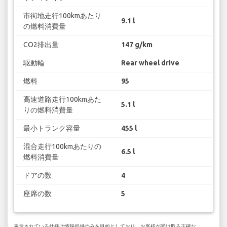
市街地走行100kmあたり
9.1 l
の燃料消費量
CO2排出量
147 g/km
駆動輪
Rear wheel drive
燃料
95
高速道路走行100kmあた
5.1 l
りの燃料消費量
最小トランク容量
455 l
混合走行100kmあたりの
6.5 l
燃料消費量
ドアの数
4
座席の数
5
表示されている仕様は情報提供のみを目的としており、お客様が受け取る正確な