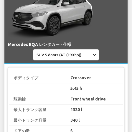
Mercedes EQA レンタカー - 仕様
ボディタイプ
Crossover
5.45 h
駆動輪
Front wheel drive
最大トランク容量
1320 l
最小トランク容量
340 l
ドアの数
5