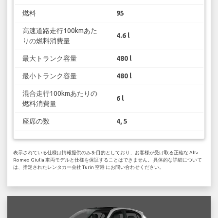
燃料
95
高速道路走行100kmあた
4.6 l
りの燃料消費量
最大トランク容量
480 l
最小トランク容量
480 l
混合走行100kmあたりの
6 l
燃料消費量
座席の数
4, 5
表示されている仕様は情報提供のみを目的としており、お客様が受け取る正確な Alfa
Romeo Giulia 車両モデルと仕様を保証することはできません。 具体的な詳細について
は、指定されたレンタカー会社 Turin 空港 にお問い合わせください。