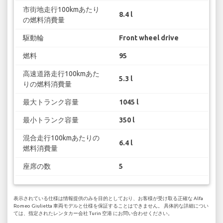
市街地走行100kmあたり
8.4 l
の燃料消費量
駆動輪
Front wheel drive
燃料
95
高速道路走行100kmあた
5.3 l
りの燃料消費量
最大トランク容量
1045 l
最小トランク容量
350 l
混合走行100kmあたりの
6.4 l
燃料消費量
座席の数
5
表示されている仕様は情報提供のみを目的としており、お客様が受け取る正確な Alfa
Romeo Giulietta 車両モデルと仕様を保証することはできません。 具体的な詳細につい
ては、指定されたレンタカー会社 Turin 空港 にお問い合わせください。