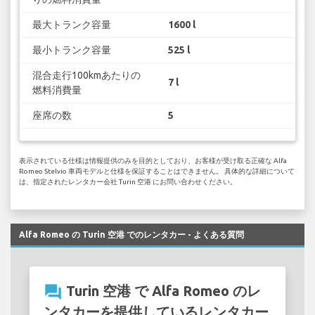
最大トランク容量
1600 l
最小トランク容量
525 l
混合走行100kmあたりの
7 l
燃料消費量
座席の数
5
表示されている仕様は情報提供のみを目的としており、お客様が受け取る正確な Alfa
Romeo Stelvio 車両モデルと仕様を保証することはできません。 具体的な詳細について
は、指定されたレンタカー会社 Turin 空港 にお問い合わせください。
Alfa Romeo の Turin 空港 でのレンタカー - よくある質問
question_answer
Turin 空港 で Alfa Romeo のレ
ンタカーを提供しているレンタカー