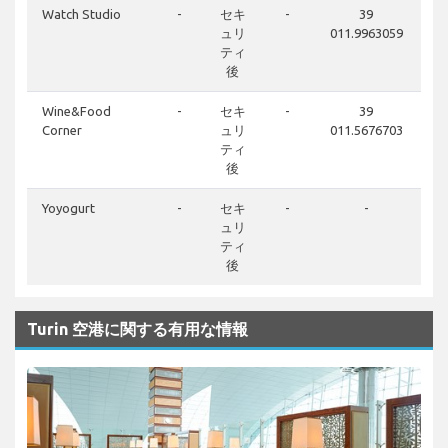
Watch Studio
-
セキ
-
39
ュリ
011.9963059
ティ
後
Wine&Food
-
セキ
-
39
Corner
ュリ
011.5676703
ティ
後
Yoyogurt
-
セキ
-
-
ュリ
ティ
後
Turin 空港に関する有用な情報