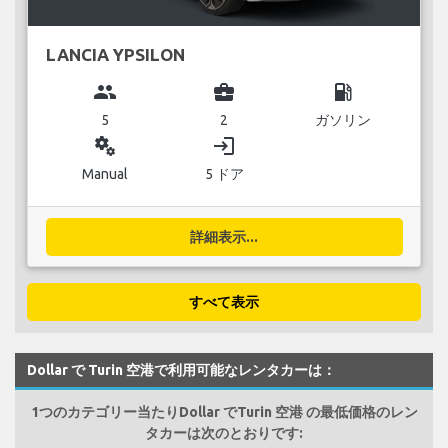
LANCIA YPSILON
group
business_center
local_gas_station
5
2
ガソリン
miscellaneous_services
login
Manual
5 ドア
詳細表示...
すべて表示
Dollar で Turin 空港で利用可能なレンタカーは：
1つのカテゴリー当たりDollar でTurin 空港 の最低価格のレン
タカーは次のとおりです: