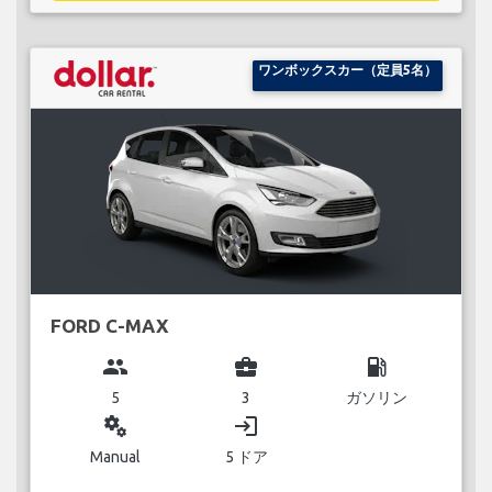
ワンボックスカー（定員5名）
FORD C-MAX
group
business_center
local_gas_station
5
3
ガソリン
miscellaneous_services
login
Manual
5 ドア