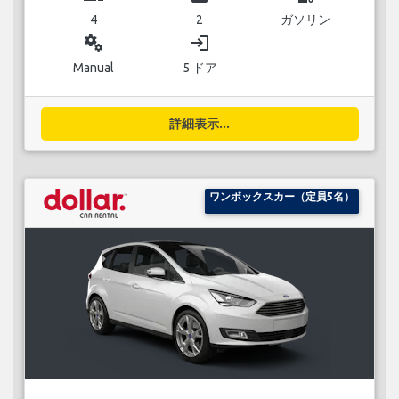
4
2
ガソリン
miscellaneous_services
login
Manual
5 ドア
詳細表示...
ワンボックスカー（定員5名）