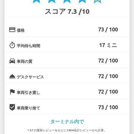
スコア 7.3 /10
credit_card
73 / 100
価格
timer
17 ミニ
平均待ち時間
directions_car
72 / 100
車両の質
room_service
72 / 100
デスクサービス
flag
72 / 100
車両引き渡し
beenhere
73 / 100
車両乗り捨て
ターミナル内で
* 67 の最新レビューをもとに1606合計レビューから計算。