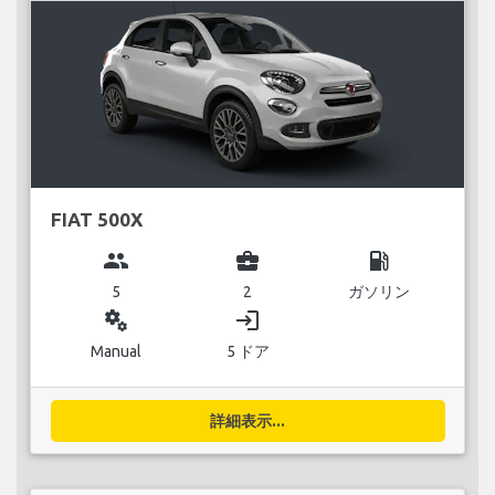
FIAT 500X
group
business_center
local_gas_station
5
2
ガソリン
miscellaneous_services
login
Manual
5 ドア
詳細表示...