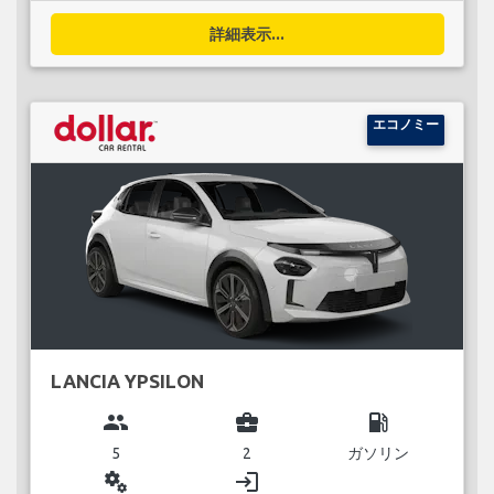
詳細表示...
エコノミー
LANCIA YPSILON
group
business_center
local_gas_station
5
2
ガソリン
miscellaneous_services
login