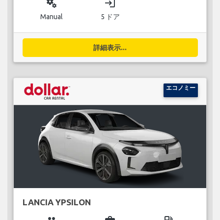
miscellaneous_services
login
Manual
5 ドア
詳細表示...
エコノミー
LANCIA YPSILON