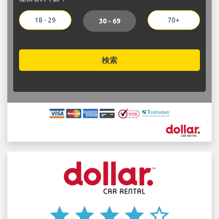
18 - 29
70+
30 - 69
検索
star
star
star
star
star_border