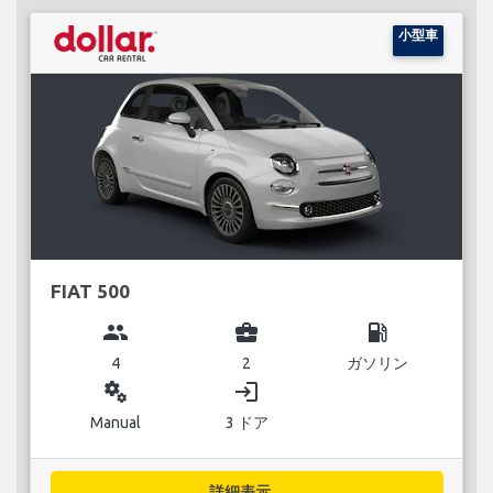
小型車
FIAT 500
group
business_center
local_gas_station
4
2
ガソリン
miscellaneous_services
login
Manual
3 ドア
詳細表示...