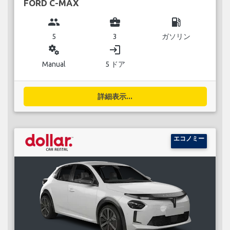
FORD C-MAX
group
business_center
local_gas_station
5
3
ガソリン
miscellaneous_services
login
Manual
5 ドア
詳細表示...
エコノミー