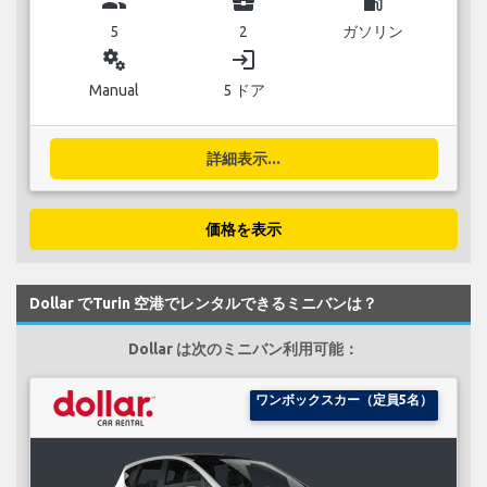
group
business_center
local_gas_station
5
2
ガソリン
miscellaneous_services
login
Manual
5 ドア
詳細表示...
価格を表示
Dollar でTurin 空港でレンタルできるミニバンは？
Dollar は次のミニバン利用可能：
ワンボックスカー（定員5名）