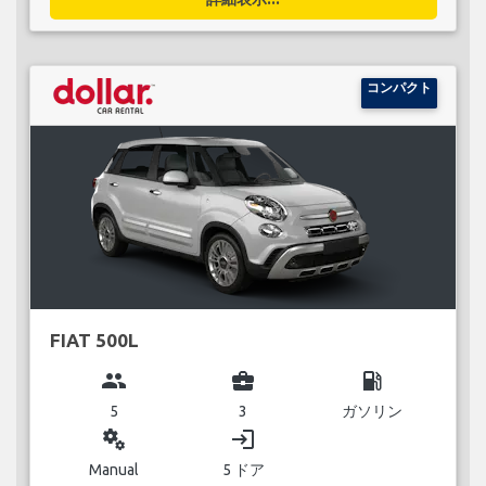
コンパクト
FIAT 500L
group
business_center
local_gas_station
5
3
ガソリン
miscellaneous_services
login
Manual
5 ドア