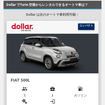
Dollar でTurin 空港からレンタルできるオートマ車は？
Dollar は次のオートマ車利用可能：
コンパクト
FIAT 500L
group
business_center
local_gas_station
5
3
ガソリン
miscellaneous_services
login