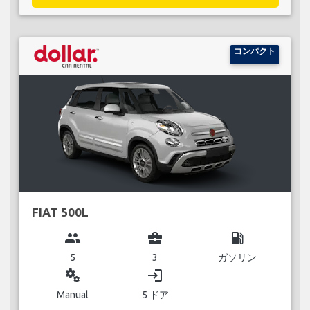
コンパクト
FIAT 500L
group
business_center
local_gas_station
5
3
ガソリン
miscellaneous_services
login
Manual
5 ドア