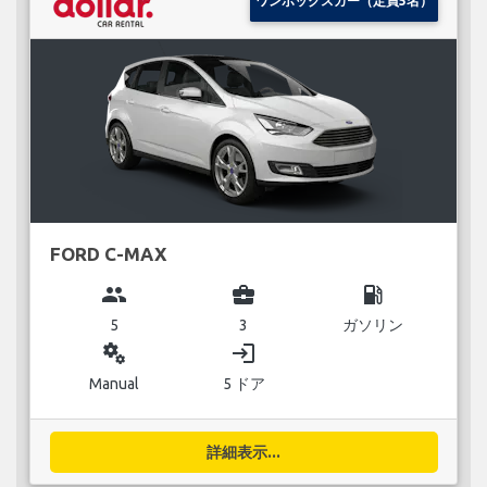
ワンボックスカー（定員5名）
FORD C-MAX
group
business_center
local_gas_station
5
3
ガソリン
miscellaneous_services
login
Manual
5 ドア
詳細表示...