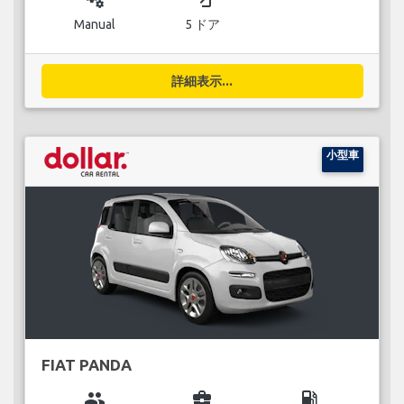
Manual
5 ドア
詳細表示...
小型車
FIAT PANDA
group
business_center
local_gas_station