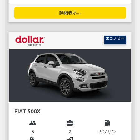
詳細表示...
エコノミー
FIAT 500X
group
business_center
local_gas_station
5
2
ガソリン
miscellaneous_services
login