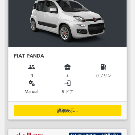
FIAT PANDA
group
business_center
local_gas_station
4
2
ガソリン
miscellaneous_services
login
Manual
5 ドア
詳細表示...