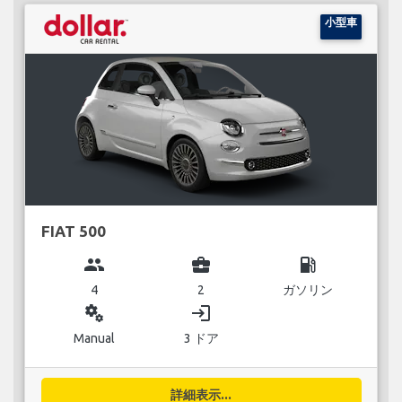
小型車
FIAT 500
group
business_center
local_gas_station
4
2
ガソリン
miscellaneous_services
login
Manual
3 ドア
詳細表示...