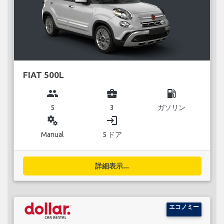
FIAT 500L
group
business_center
local_gas_station
5
3
ガソリン
miscellaneous_services
login
Manual
5 ドア
詳細表示...
エコノミー