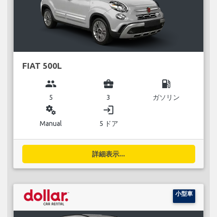
FIAT 500L
group
business_center
local_gas_station
5
3
ガソリン
miscellaneous_services
login
Manual
5 ドア
詳細表示...
小型車