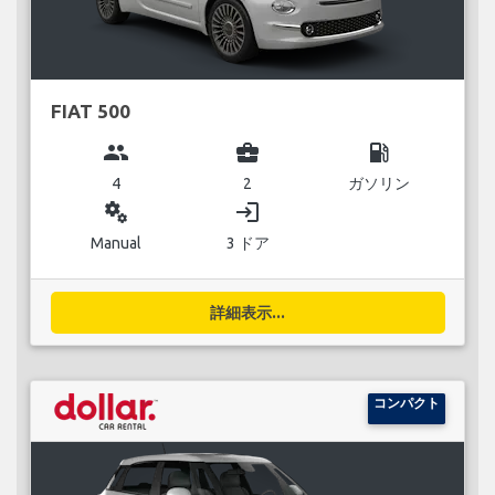
FIAT 500
group
business_center
local_gas_station
4
2
ガソリン
miscellaneous_services
login
Manual
3 ドア
詳細表示...
コンパクト