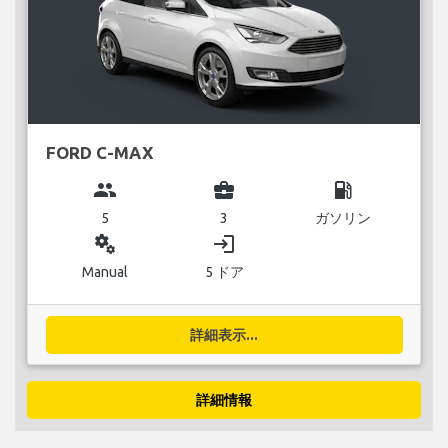
FORD C-MAX
group
business_center
local_gas_station
5
3
ガソリン
miscellaneous_services
login
Manual
5 ドア
詳細表示...
詳細情報