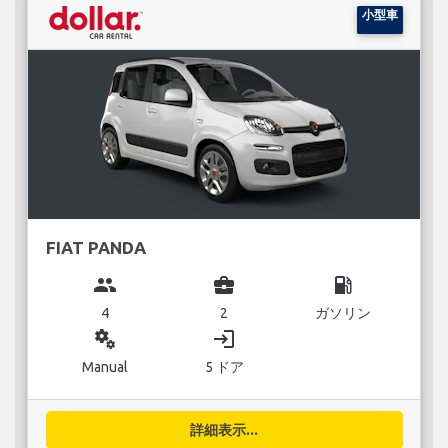
小型車
FIAT PANDA
group
business_center
local_gas_station
4
2
ガソリン
miscellaneous_services
login
Manual
5 ドア
詳細表示...