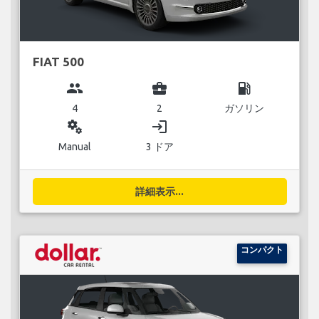
FIAT 500
group
business_center
local_gas_station
4
2
ガソリン
miscellaneous_services
login
Manual
3 ドア
詳細表示...
コンパクト