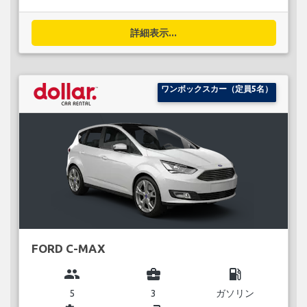
詳細表示...
ワンボックスカー（定員5名）
FORD C-MAX
group
business_center
local_gas_station
5
3
ガソリン