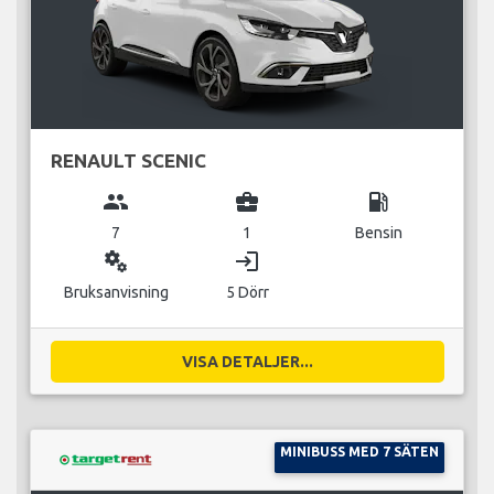
RENAULT SCENIC
group
business_center
local_gas_station
7
1
Bensin
miscellaneous_services
login
Bruksanvisning
5 Dörr
VISA DETALJER...
MINIBUSS MED 7 SÄTEN