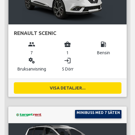
RENAULT SCENIC
group
business_center
local_gas_station
7
1
Bensin
miscellaneous_services
login
Bruksanvisning
5 Dörr
VISA DETALJER...
MINIBUSS MED 7 SÄTEN