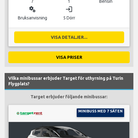
7
1
Bensin
miscellaneous_services
login
Bruksanvisning
5 Dörr
VISA DETALJER...
VISA PRISER
Vilka minibussar erbjuder Target för uthyrning på Turin
Flygplats?
Target erbjuder följande minibussar:
MINIBUSS MED 7 SÄTEN