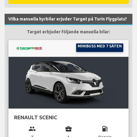
Vilka manuella hyrbilar erjuder Target på Turin Flygplats?
Target erbjuder följande manuella bilar:
MINIBUSS MED 7 SÄTEN
RENAULT SCENIC
group
business_center
local_gas_station