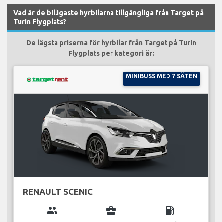
Vad är de billigaste hyrbilarna tillgängliga från Target på
Turin Flygplats?
De lägsta priserna för hyrbilar från Target på Turin
Flygplats per kategori är:
MINIBUSS MED 7 SÄTEN
RENAULT SCENIC
group
business_center
local_gas_station