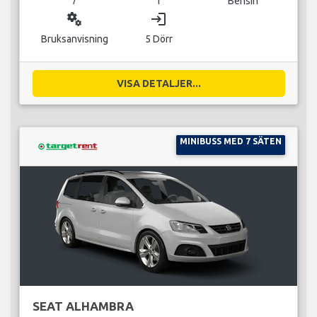
7
1
Bensin
miscellaneous_services
login
Bruksanvisning
5 Dörr
VISA DETALJER...
MINIBUSS MED 7 SÄTEN
SEAT ALHAMBRA