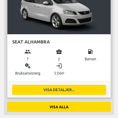
SEAT ALHAMBRA
group
business_center
local_gas_station
7
2
Bensin
miscellaneous_services
login
Bruksanvisning
5 Dörr
VISA DETALJER...
VISA ALLA