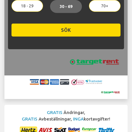
18 - 29
70+
30 - 69
SÖK
GRATIS
Ändringar,
GRATIS
Avbeställningar,
INGA
kortavgifter!