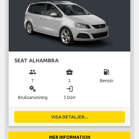
SEAT ALHAMBRA
group
business_center
local_gas_station
7
2
Bensin
miscellaneous_services
login
Bruksanvisning
5 Dörr
VISA DETALJER...
MER INFORMATION