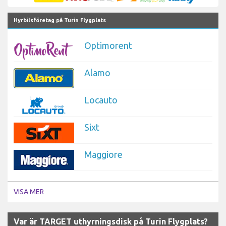
Hyrbilsföretag på Turin Flygplats
Optimorent
Alamo
Locauto
Sixt
Maggiore
VISA MER
Var är TARGET uthyrningsdisk på Turin Flygplats?