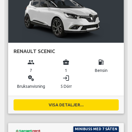
RENAULT SCENIC
group
business_center
local_gas_station
7
1
Bensin
miscellaneous_services
login
Bruksanvisning
5 Dörr
VISA DETALJER...
MINIBUSS MED 7 SÄTEN