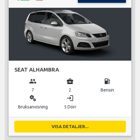
SEAT ALHAMBRA
group
business_center
local_gas_station
7
2
Bensin
miscellaneous_services
login
Bruksanvisning
5 Dörr
VISA DETALJER...