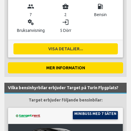
group
business_center
local_gas_station
7
2
Bensin
miscellaneous_services
login
Bruksanvisning
5 Dörr
VISA DETALJER...
MER INFORMATION
Vilka bensinhyrbilar erbjuder Target på Turin Flygplats?
Target erbjuder följande bensinbilar:
MINIBUSS MED 7 SÄTEN