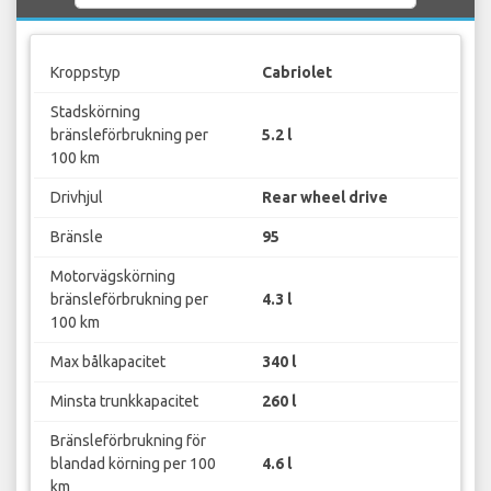
Kroppstyp
Cabriolet
Stadskörning
bränsleförbrukning per
5.2 l
100 km
Drivhjul
Rear wheel drive
Bränsle
95
Motorvägskörning
bränsleförbrukning per
4.3 l
100 km
Max bålkapacitet
340 l
Minsta trunkkapacitet
260 l
Bränsleförbrukning för
blandad körning per 100
4.6 l
km