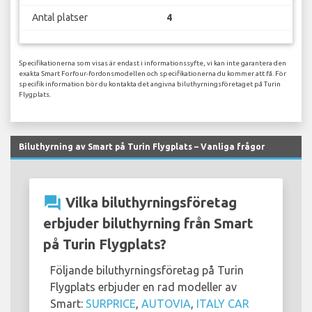
Antal platser
4
Specifikationerna som visas är endast i informationssyfte, vi kan inte garantera den
exakta Smart Forfour-fordonsmodellen och specifikationerna du kommer att få. För
specifik information bör du kontakta det angivna biluthyrningsföretaget på Turin
Flygplats.
Biluthyrning av Smart på Turin Flygplats – Vanliga frågor
question_answer
Vilka biluthyrningsföretag
erbjuder biluthyrning från Smart
på Turin Flygplats?
Följande biluthyrningsföretag på Turin
Flygplats erbjuder en rad modeller av
Smart:
SURPRICE
,
AUTOVIA
,
ITALY CAR