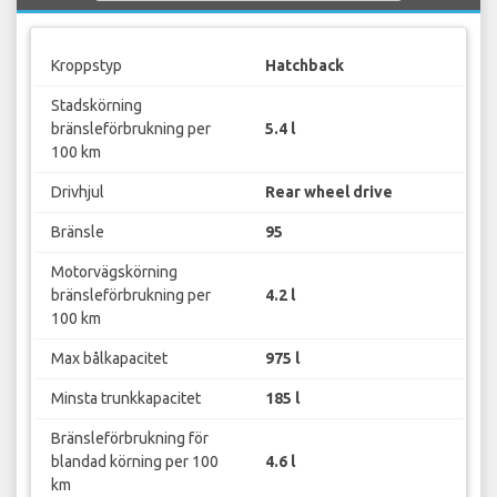
Kroppstyp
Hatchback
Stadskörning
bränsleförbrukning per
5.4 l
100 km
Drivhjul
Rear wheel drive
Bränsle
95
Motorvägskörning
bränsleförbrukning per
4.2 l
100 km
Max bålkapacitet
975 l
Minsta trunkkapacitet
185 l
Bränsleförbrukning för
blandad körning per 100
4.6 l
km