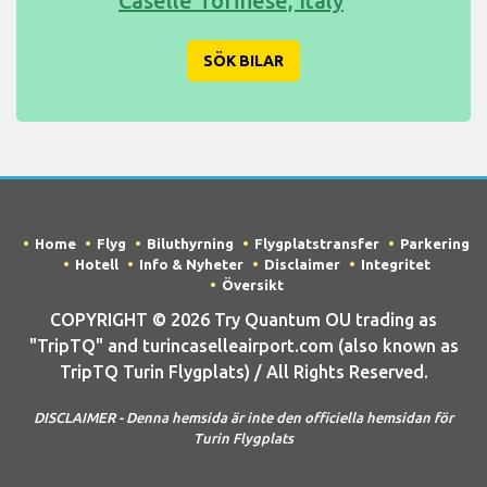
Caselle Torinese, Italy
SÖK BILAR
Home
Flyg
Biluthyrning
Flygplatstransfer
Parkering
Hotell
Info & Nyheter
Disclaimer
Integritet
Översikt
COPYRIGHT © 2026 Try Quantum OU trading as
"TripTQ" and turincaselleairport.com (also known as
TripTQ Turin Flygplats) / All Rights Reserved.
DISCLAIMER - Denna hemsida är inte den officiella hemsidan för
Turin Flygplats