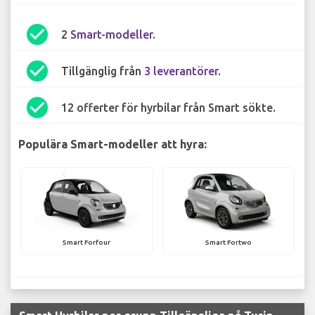
check_circle
2
Smart-modeller
.
check_circle
Tillgänglig från
3 leverantörer
.
check_circle
12 offerter för hyrbilar från Smart sökte.
Populära Smart-modeller att hyra:
Smart Forfour
Smart Fortwo