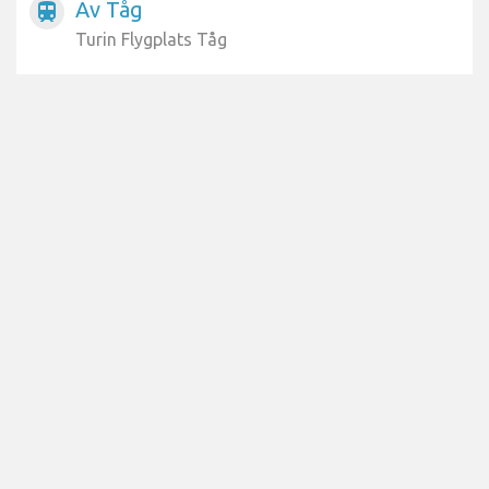
Av Tåg
train
Turin Flygplats Tåg