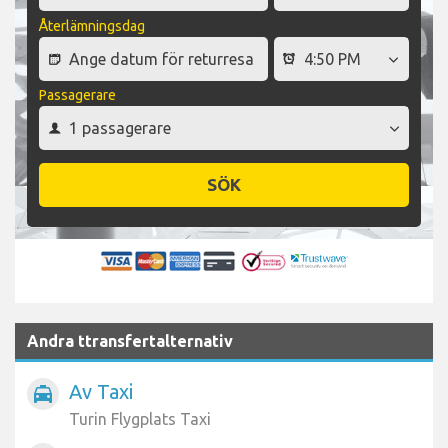
Återlämningsdag
Passagerare
SÖK
Andra ttransfertalternativ
Av Taxi
local_taxi
Turin Flygplats Taxi