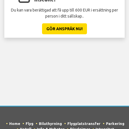
Du kan vara berättigad att få upp till 600 EUR i ersättning per
St
person i ditt sällskap..
GÖR ANSPRÅK NU!
Home
Flyg
Biluthyrning
Flygplatstransfer
Parkering
Hotell
Info & Nyheter
Disclaimer
Integritet