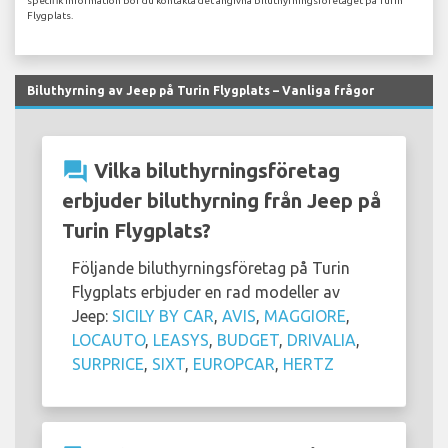
specifik information bör du kontakta det angivna biluthyrningsföretaget på Turin
Flygplats.
Biluthyrning av Jeep på Turin Flygplats – Vanliga frågor
question_answer
Vilka biluthyrningsföretag
erbjuder biluthyrning från Jeep på
Turin Flygplats?
Följande biluthyrningsföretag på Turin
Flygplats erbjuder en rad modeller av
Jeep:
SICILY BY CAR
,
AVIS
,
MAGGIORE
,
LOCAUTO
,
LEASYS
,
BUDGET
,
DRIVALIA
,
SURPRICE
,
SIXT
,
EUROPCAR
,
HERTZ