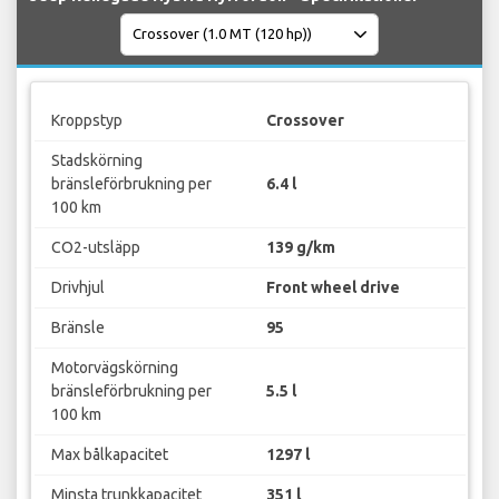
Kroppstyp
Crossover
Stadskörning
bränsleförbrukning per
6.4 l
100 km
CO2-utsläpp
139 g/km
Drivhjul
Front wheel drive
Bränsle
95
Motorvägskörning
bränsleförbrukning per
5.5 l
100 km
Max bålkapacitet
1297 l
Minsta trunkkapacitet
351 l