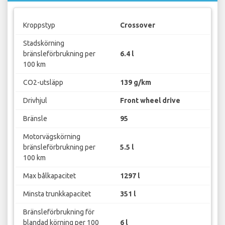
Kroppstyp
Crossover
Stadskörning
bränsleförbrukning per
6.4 l
100 km
CO2-utsläpp
139 g/km
Drivhjul
Front wheel drive
Bränsle
95
Motorvägskörning
bränsleförbrukning per
5.5 l
100 km
Max bålkapacitet
1297 l
Minsta trunkkapacitet
351 l
Bränsleförbrukning för
blandad körning per 100
6 l