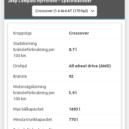
Jeep Compass Hyrfordon – Specifikationer
Kroppstyp
Crossover
Stadskörning
bränsleförbrukning per
8.7 l
100 km
Drivhjul
All wheel drive (AWD)
Bränsle
92
Motorvägskörning
bränsleförbrukning per
5.9 l
100 km
Max bålkapacitet
1693 l
Minsta trunkkapacitet
770 l