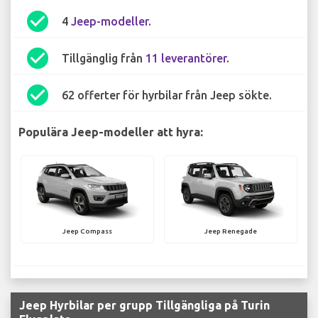
check_circle
4
Jeep-modeller
.
check_circle
Tillgänglig från
11 leverantörer
.
check_circle
62 offerter för hyrbilar från Jeep sökte.
Populära Jeep-modeller att hyra:
Jeep Compass
Jeep Renegade
Jeep Hyrbilar per grupp Tillgängliga på Turin