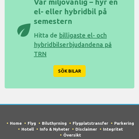
Var miljövänlig – hyr en
el- eller hybridbil på
semestern
eco
Hitta de
billigaste el- och
hybridbilserbjudandena på
TRN
SÖK BILAR
Home
Flyg
Biluthyrning
Flygplatstransfer
Parkering
Hotell
Info & Nyheter
Disclaimer
Integritet
Översikt