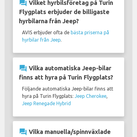
question_answer
Vilket hyrbilsföretag på Turin
Flygplats erbjuder de billigaste
hyrbilarna från Jeep?
AVIS erbjuder ofta de
bästa priserna på
hyrbilar från Jeep
.
question_answer
Vilka automatiska Jeep-bilar
finns att hyra på Turin Flygplats?
Följande automatiska Jeep-bilar finns att
hyra på Turin Flygplats:
Jeep Cherokee
,
Jeep Renegade Hybrid
question_answer
Vilka manuella/spinnväxlade