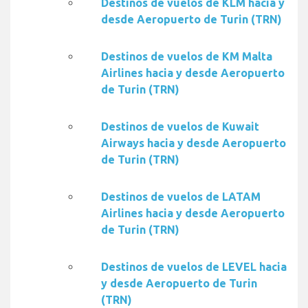
Destinos de vuelos de KLM hacia y
desde Aeropuerto de Turin (TRN)
Destinos de vuelos de KM Malta
Airlines hacia y desde Aeropuerto
de Turin (TRN)
Destinos de vuelos de Kuwait
Airways hacia y desde Aeropuerto
de Turin (TRN)
Destinos de vuelos de LATAM
Airlines hacia y desde Aeropuerto
de Turin (TRN)
Destinos de vuelos de LEVEL hacia
y desde Aeropuerto de Turin
(TRN)