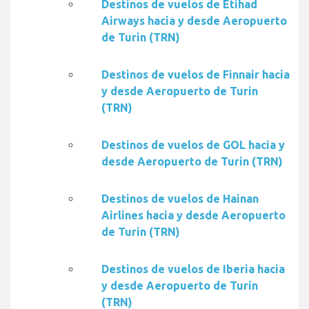
Destinos de vuelos de Etihad
Airways hacia y desde Aeropuerto
de Turin (TRN)
Destinos de vuelos de Finnair hacia
y desde Aeropuerto de Turin
(TRN)
Destinos de vuelos de GOL hacia y
desde Aeropuerto de Turin (TRN)
Destinos de vuelos de Hainan
Airlines hacia y desde Aeropuerto
de Turin (TRN)
Destinos de vuelos de Iberia hacia
y desde Aeropuerto de Turin
(TRN)