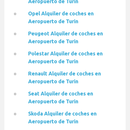
Aeropuerto de Turin
Opel Alquiler de coches en
Aeropuerto de Turin
Peugeot Alquiler de coches en
Aeropuerto de Turin
Polestar Alquiler de coches en
Aeropuerto de Turin
Renault Alquiler de coches en
Aeropuerto de Turin
Seat Alquiler de coches en
Aeropuerto de Turin
Skoda Alquiler de coches en
Aeropuerto de Turin