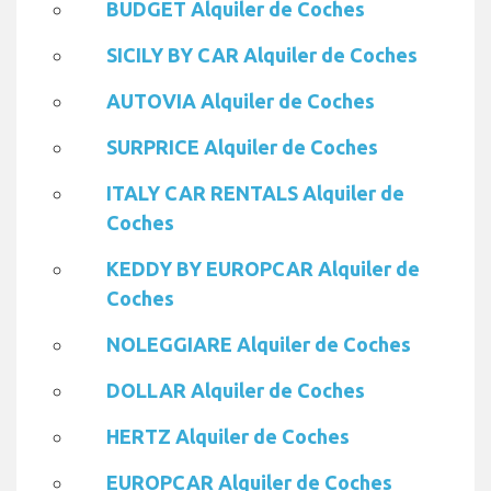
BUDGET Alquiler de Coches
SICILY BY CAR Alquiler de Coches
AUTOVIA Alquiler de Coches
SURPRICE Alquiler de Coches
ITALY CAR RENTALS Alquiler de
Coches
KEDDY BY EUROPCAR Alquiler de
Coches
NOLEGGIARE Alquiler de Coches
DOLLAR Alquiler de Coches
HERTZ Alquiler de Coches
EUROPCAR Alquiler de Coches