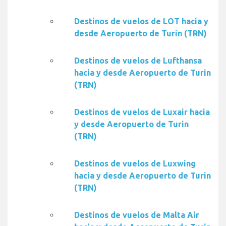
Destinos de vuelos de LOT hacia y
desde Aeropuerto de Turin (TRN)
Destinos de vuelos de Lufthansa
hacia y desde Aeropuerto de Turin
(TRN)
Destinos de vuelos de Luxair hacia
y desde Aeropuerto de Turin
(TRN)
Destinos de vuelos de Luxwing
hacia y desde Aeropuerto de Turin
(TRN)
Destinos de vuelos de Malta Air