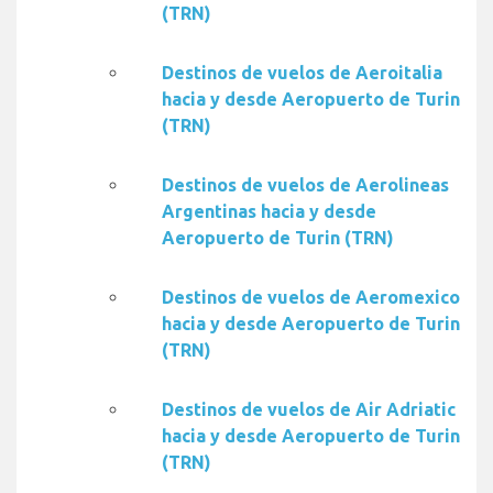
(TRN)
Destinos de vuelos de Aeroitalia
hacia y desde Aeropuerto de Turin
(TRN)
Destinos de vuelos de Aerolineas
Argentinas hacia y desde
Aeropuerto de Turin (TRN)
Destinos de vuelos de Aeromexico
hacia y desde Aeropuerto de Turin
(TRN)
Destinos de vuelos de Air Adriatic
hacia y desde Aeropuerto de Turin
(TRN)