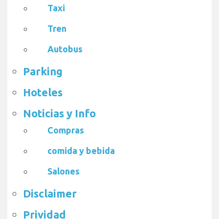
Taxi
Tren
Autobus
Parking
Hoteles
Noticias y Info
Compras
comida y bebida
Salones
Disclaimer
Prividad