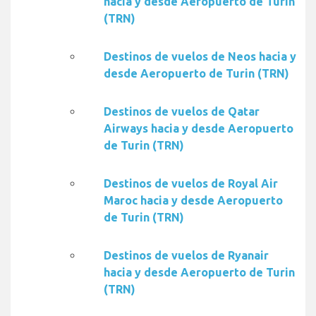
hacia y desde Aeropuerto de Turin
(TRN)
Destinos de vuelos de Neos hacia y
desde Aeropuerto de Turin (TRN)
Destinos de vuelos de Qatar
Airways hacia y desde Aeropuerto
de Turin (TRN)
Destinos de vuelos de Royal Air
Maroc hacia y desde Aeropuerto
de Turin (TRN)
Destinos de vuelos de Ryanair
hacia y desde Aeropuerto de Turin
(TRN)