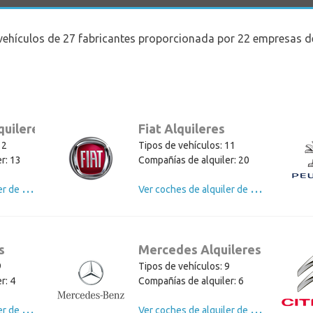
vehículos de 27 fabricantes proporcionada por 22 empresas de
quileres
Fiat Alquileres
12
Tipos de vehículos: 11
r: 13
Compañías de alquiler: 20
V
er coches de alquiler de Volkswagen
V
er coches de alquiler de Fiat
s
Mercedes Alquileres
9
Tipos de vehículos: 9
r: 4
Compañías de alquiler: 6
V
er coches de alquiler de BMW
V
er coches de alquiler de Mercedes