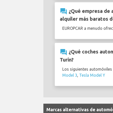
question_answer
¿Qué empresa de al
alquiler más baratos d
EUROPCAR a menudo ofrec
question_answer
¿Qué coches automá
Turin?
Los siguientes automóviles 
Model 3
,
Tesla Model Y
Marcas alternativas de automóv