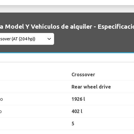
a Model Y Vehículos de alquiler - Especificac
Crossover
Rear wheel drive
ro
1926 l
o
402 l
5