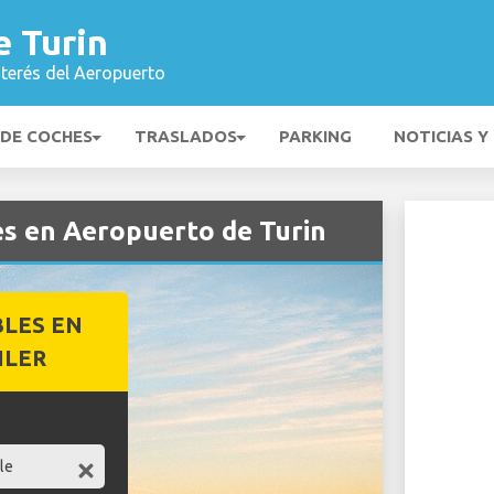
e Turin
nterés del Aeropuerto
 DE COCHES
TRASLADOS
PARKING
NOTICIAS Y
es en Aeropuerto de Turin
BLES EN
ILER