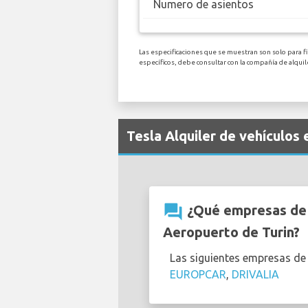
Numero de asientos
Las especificaciones que se muestran son solo para fi
específicos, debe consultar con la compañía de alqui
Tesla Alquiler de vehículos
question_answer
¿Qué empresas de a
Aeropuerto de Turin?
Las siguientes empresas de
EUROPCAR
,
DRIVALIA