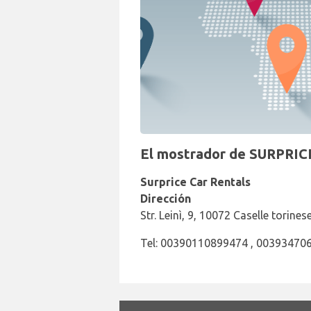
El mostrador de SURPRICE
Surprice Car Rentals
Dirección
Str. Leinì, 9, 10072 Caselle torine
Tel: 00390110899474 , 00393470