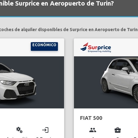
nible Surprice en Aeropuerto de Turin?
coches de alquiler disponibles de Surprice en Aeropuerto de Turin
ECONÓMICO
FIAT 500
miscellaneous_services
login
group
business_center