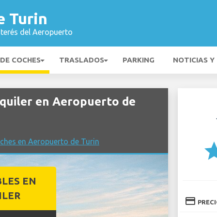
e Turin
nterés del Aeropuerto
 DE COCHES
TRASLADOS
PARKING
NOTICIAS Y
quiler en Aeropuerto de
ches en Aeropuerto de Turin
st
BLES EN
ILER
credit_card
PREC