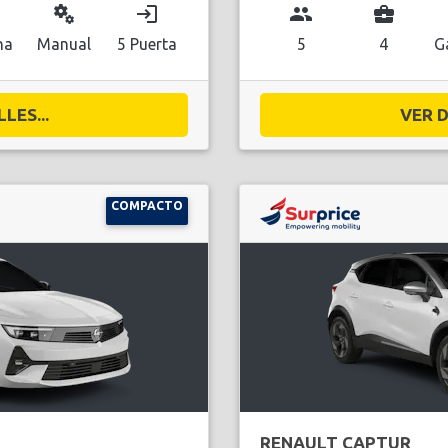
miscellaneous_services
login
group
business_center
na
Manual
5 Puerta
5
4
G
LES...
VER D
COMPACTO
RENAULT CAPTUR