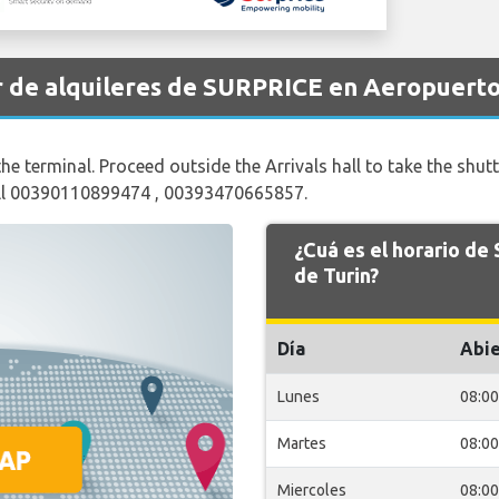
r de alquileres de SURPRICE en Aeropuerto
 the terminal. Proceed outside the Arrivals hall to take the shu
all 00390110899474 , 00393470665857.
¿Cuá es el horario d
de Turin?
Día
Abie
Lunes
08:00
Martes
08:00
Miercoles
08:00