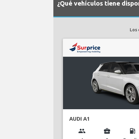
¿Qué vehículos tiene dispo
Los 
AUDI A1
group
business_center
local_gas_station