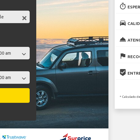
timer
ESPER
directions_car
CALID
room_service
ATEN
flag
RECOG
beenhere
ENTRE
* Calculado de