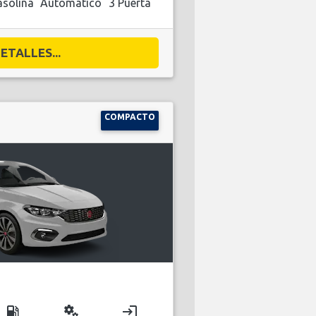
solina
Automático
3 Puerta
ETALLES...
COMPACTO
local_gas_station
miscellaneous_services
login