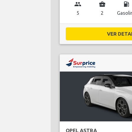
group
business_center
local_gas_station
5
2
Gasoli
VER DETAL
OPEL ASTRA