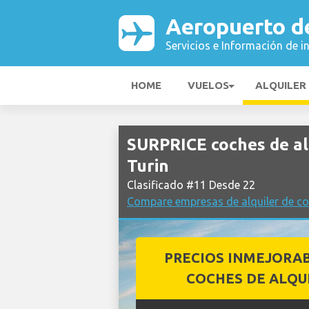
Aeropuerto d
Servicios e Información de i
HOME
VUELOS
ALQUILER
SURPRICE coches de al
Turin
Clasificado #11 Desde 22
Compare empresas de alquiler de co
PRECIOS INMEJORA
COCHES DE ALQU