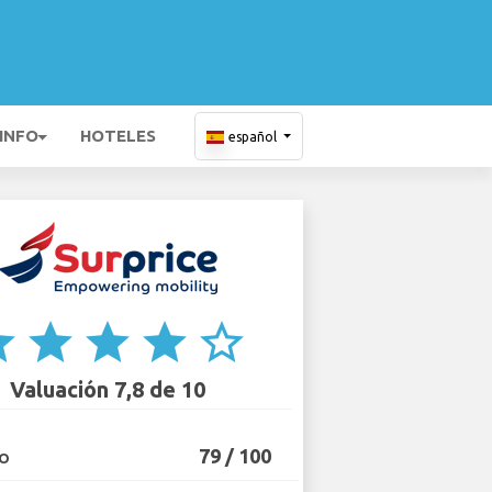
 INFO
HOTELES
español
ar
star
star
star
star_border
Valuación 7,8 de 10
79 / 100
IO