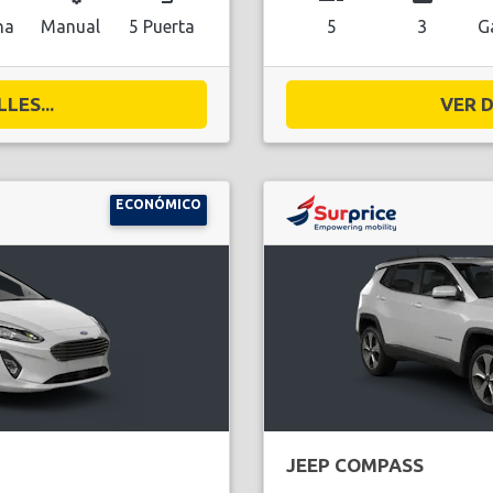
na
Manual
5 Puerta
5
3
G
LES...
VER D
ECONÓMICO
JEEP COMPASS