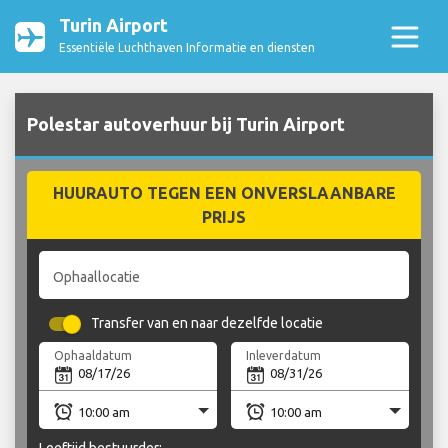
Turin Airport
Essentiële Luchthaven Informatie en diensten
Polestar autoverhuur bij Turin Airport
HUURAUTO TEGEN EEN ONVERSLAANBARE
PRIJS
Ophaallocatie
Transfer van en naar dezelfde locatie
Ophaaldatum
Inleverdatum
Leeftijd bestuurder: