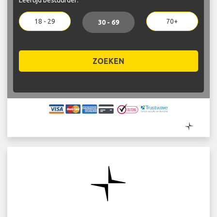
18 - 29
70+
30 - 69
ZOEKEN