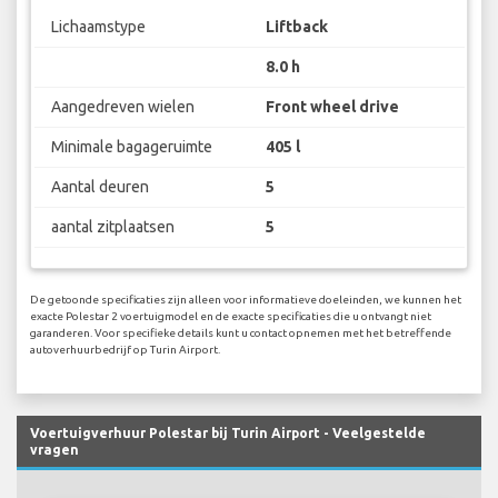
Lichaamstype
Liftback
8.0 h
Aangedreven wielen
Front wheel drive
Minimale bagageruimte
405 l
Aantal deuren
5
aantal zitplaatsen
5
De getoonde specificaties zijn alleen voor informatieve doeleinden, we kunnen het
exacte Polestar 2 voertuigmodel en de exacte specificaties die u ontvangt niet
garanderen. Voor specifieke details kunt u contact opnemen met het betreffende
autoverhuurbedrijf op Turin Airport.
Voertuigverhuur Polestar bij Turin Airport - Veelgestelde
vragen