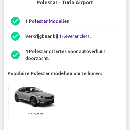
Polestar - Turin Airport
check_circle
1
Polestar Modellen
.
check_circle
Verkrijgbaar bij
1-leveranciers
.
4 Polestar offertes voor autoverhuur
check_circle
doorzocht.
Populaire Polestar modellen om te huren:
Polestar 2