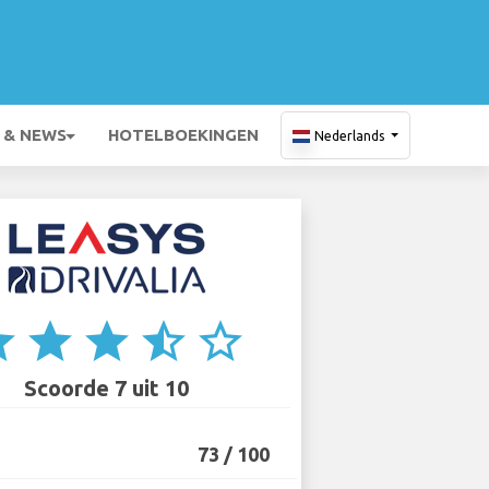
 & NEWS
HOTELBOEKINGEN
Nederlands
ar
star
star
star_half
star_border
Scoorde 7 uit 10
73 / 100