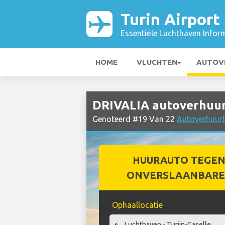
Turin Airport
Essentiële Luchthaven Infor
HOME
VLUCHTEN
AUTOV
DRIVALIA autoverhuur 
Genoteerd #19 Van 22
Autoverhuurbe
HUURAUTO TEGEN
ONVERSLAANBARE 
Ophaallocatie