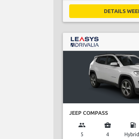
DETAILS WEE
JEEP COMPASS
group
business_center
local_gas_station
5
4
Hybri