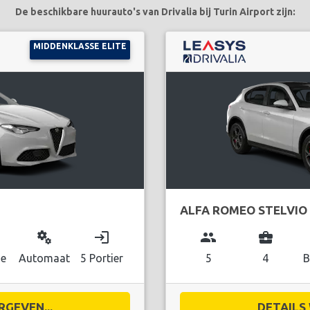
De beschikbare huurauto's van Drivalia bij Turin Airport zijn:
MIDDENKLASSE ELITE
ALFA ROMEO STELVIO
miscellaneous_services
login
group
business_center
ne
Automaat
5 Portier
5
4
B
RGEVEN...
DETAILS 