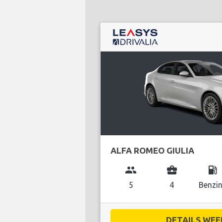
ALFA ROMEO GIULIA
group
business_center
local_gas_station
5
4
Benzi
DETAILS WEE