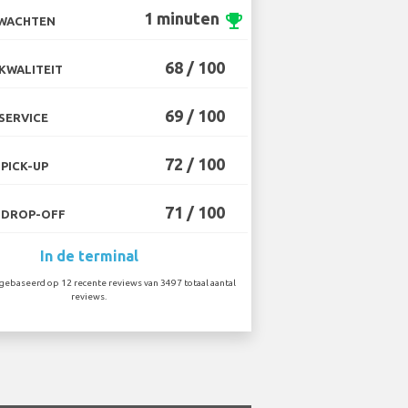
1 minuten
emoji_events
 WACHTEN
68 / 100
KWALITEIT
69 / 100
SERVICE
72 / 100
PICK-UP
71 / 100
 DROP-OFF
In de terminal
ebaseerd op 12 recente reviews van 3497 totaal aantal
reviews.