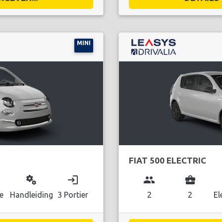
MINI
FIAT 500 ELECTRIC
miscellaneous_services
login
group
business_center
e
Handleiding
3 Portier
2
2
El