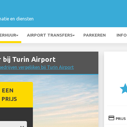
matie en diensten
ERHUUR
AIRPORT TRANSFERS
PARKEREN
INFO
bij Turin Airport
drijven vergelijken bij Turin Airport
st
 EEN
PRIJS
credit_card
PRIJS