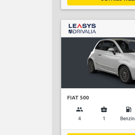
FIAT 500
group
business_center
local_gas_station
4
1
Benzin