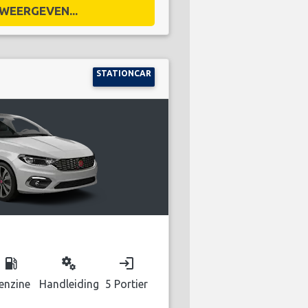
WEERGEVEN...
STATIONCAR
local_gas_station
miscellaneous_services
login
enzine
Handleiding
5 Portier