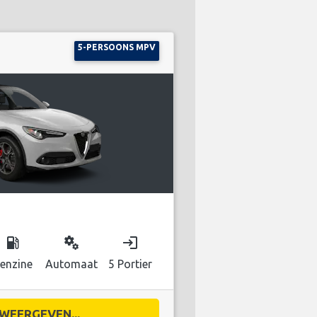
5-PERSOONS MPV
local_gas_station
miscellaneous_services
login
enzine
Automaat
5 Portier
WEERGEVEN...