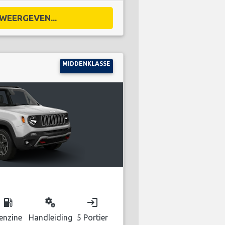
WEERGEVEN...
MIDDENKLASSE
local_gas_station
miscellaneous_services
login
enzine
Handleiding
5 Portier