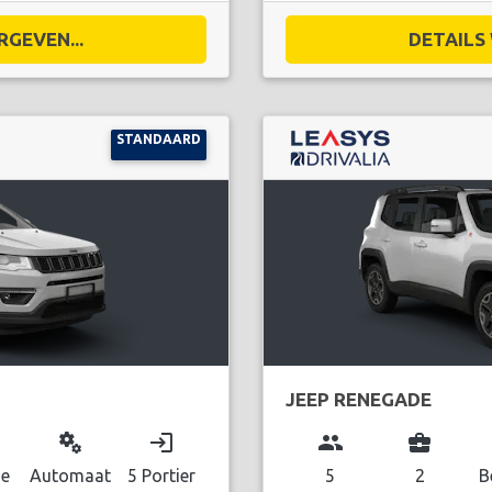
RGEVEN...
DETAILS 
STANDAARD
JEEP RENEGADE
miscellaneous_services
login
group
business_center
de
Automaat
5 Portier
5
2
B