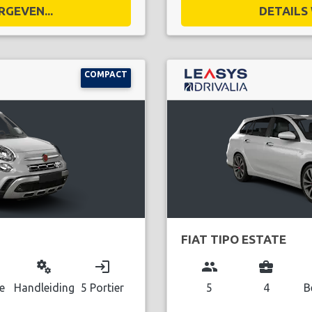
RGEVEN...
DETAILS 
COMPACT
FIAT TIPO ESTATE
miscellaneous_services
login
group
business_center
e
Handleiding
5 Portier
5
4
B