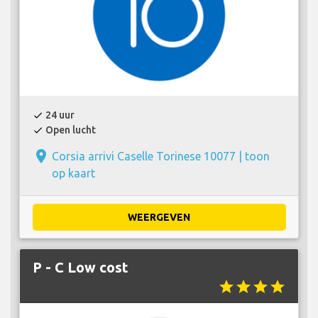
24 uur
check
Open lucht
check
place
Corsia arrivi Caselle Torinese 10077 |
toon
op kaart
WEERGEVEN
P - C Low cost
star
star
star
star