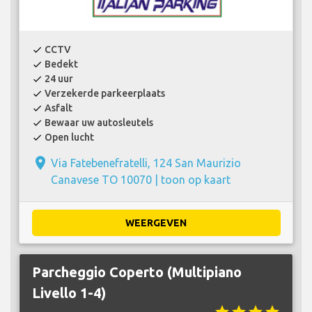
CCTV
check
Bedekt
check
24 uur
check
Verzekerde parkeerplaats
check
Asfalt
check
Bewaar uw autosleutels
check
Open lucht
check
place
Via Fatebenefratelli, 124 San Maurizio
Canavese TO 10070 |
toon op kaart
WEERGEVEN
Parcheggio Coperto (Multipiano
Livello 1-4)
star
star
star
star