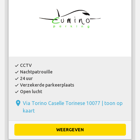
CCTV
check
Nachtpatrouille
check
24 uur
check
Verzekerde parkeerplaats
check
Open lucht
check
place
Via Torino Caselle Torinese 10077 |
toon op
kaart
WEERGEVEN