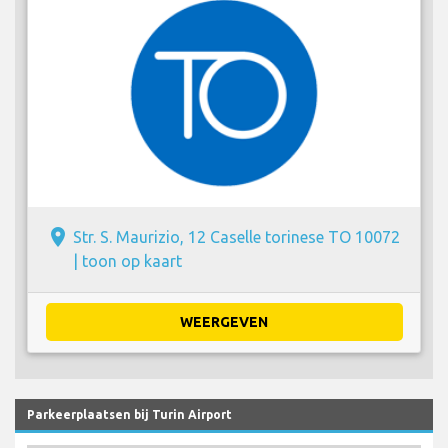
place
Str. S. Maurizio, 12 Caselle torinese TO 10072
|
toon op kaart
WEERGEVEN
Parkeerplaatsen bij Turin Airport