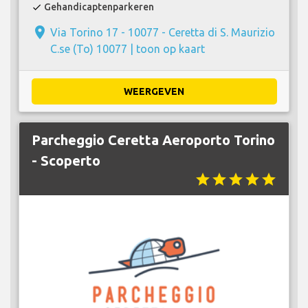
Gehandicaptenparkeren
check
place
Via Torino 17 - 10077 - Ceretta di S. Maurizio
C.se (To) 10077 |
toon op kaart
WEERGEVEN
Parcheggio Ceretta Aeroporto Torino
- Scoperto
star
star
star
star
star