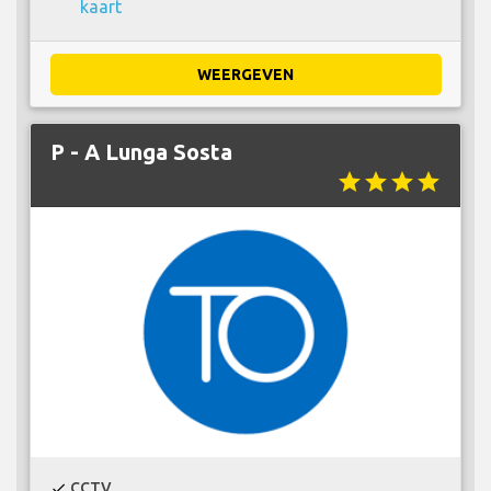
kaart
WEERGEVEN
P - A Lunga Sosta
star
star
star
star
CCTV
check