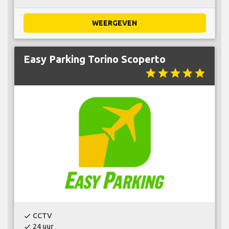
WEERGEVEN
Easy Parking Torino Scoperto
star
star
star
star
star
CCTV
check
24 uur
check