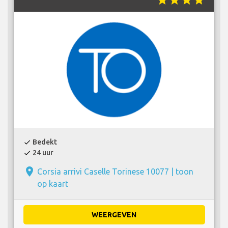
Bedekt
check
24 uur
check
place
Corsia arrivi Caselle Torinese 10077 |
toon
op kaart
WEERGEVEN