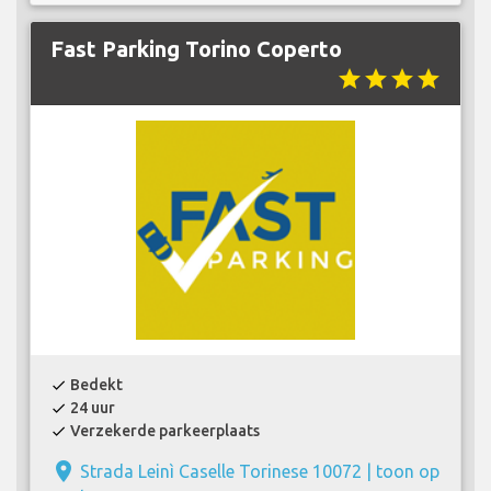
Fast Parking Torino Coperto
star
star
star
star
Bedekt
check
24 uur
check
Verzekerde parkeerplaats
check
place
Strada Leinì Caselle Torinese 10072 |
toon op