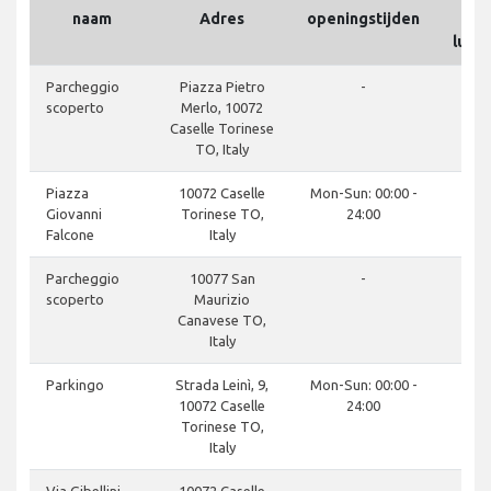
naam
Adres
openingstijden
luch
Parcheggio
Piazza Pietro
-
scoperto
Merlo, 10072
Caselle Torinese
TO, Italy
Piazza
10072 Caselle
Mon-Sun: 00:00 -
Giovanni
Torinese TO,
24:00
Falcone
Italy
Parcheggio
10077 San
-
scoperto
Maurizio
Canavese TO,
Italy
Parkingo
Strada Leinì, 9,
Mon-Sun: 00:00 -
10072 Caselle
24:00
Torinese TO,
Italy
Via Gibellini
10072 Caselle
-