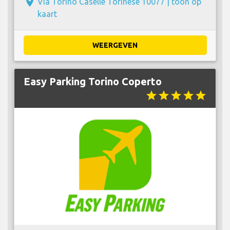
place
Via Torino Caselle Torinese 10077 |
toon op
kaart
WEERGEVEN
Easy Parking Torino Coperto
star
star
star
star
star