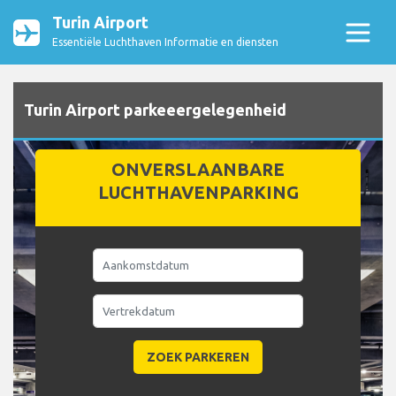
Turin Airport
Essentiële Luchthaven Informatie en diensten
Turin Airport parkeeergelegenheid
ONVERSLAANBARE
LUCHTHAVENPARKING