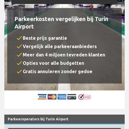
Parkeerkosten vergelijken bij Turin
Airport
check
Beste prijs garantie
check
Vergelijk alle parkeeraanbieders
check
Meer dan 4 miljoen tevreden klanten
check
Opties voor alle budgetten
check
Gratis annuleren zonder gedoe
Parkeeroperators bij Turin Airport