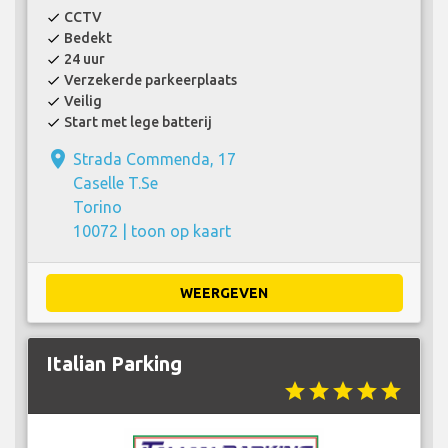
CCTV
check
Bedekt
check
24 uur
check
Verzekerde parkeerplaats
check
Veilig
check
Start met lege batterij
check
place
Strada Commenda, 17
Caselle T.Se
Torino
10072 |
toon op kaart
WEERGEVEN
Italian Parking
star
star
star
star
star