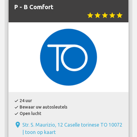
P - B Comfort
star
star
star
star
star
24 uur
check
Bewaar uw autosleutels
check
Open lucht
check
place
Str. S. Maurizio, 12 Caselle torinese TO 10072
|
toon op kaart