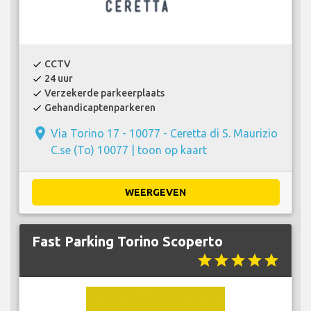
CCTV
check
24 uur
check
Verzekerde parkeerplaats
check
Gehandicaptenparkeren
check
place
Via Torino 17 - 10077 - Ceretta di S. Maurizio
C.se (To) 10077 |
toon op kaart
WEERGEVEN
Fast Parking Torino Scoperto
star
star
star
star
star