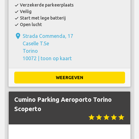
Verzekerde parkeerplaats
check
Veilig
check
Start met lege batterij
check
Open lucht
check
place
Strada Commenda, 17
Caselle T.Se
Torino
10072 |
toon op kaart
WEERGEVEN
Cumino Parking Aeroporto Torino
Scoperto
star
star
star
star
star