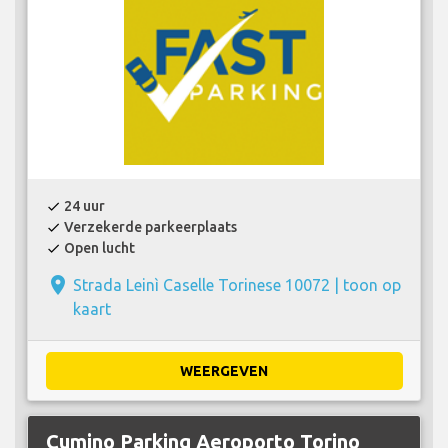
24 uur
check
Verzekerde parkeerplaats
check
Open lucht
check
place
Strada Leinì Caselle Torinese 10072 |
toon op
kaart
WEERGEVEN
Cumino Parking Aeroporto Torino