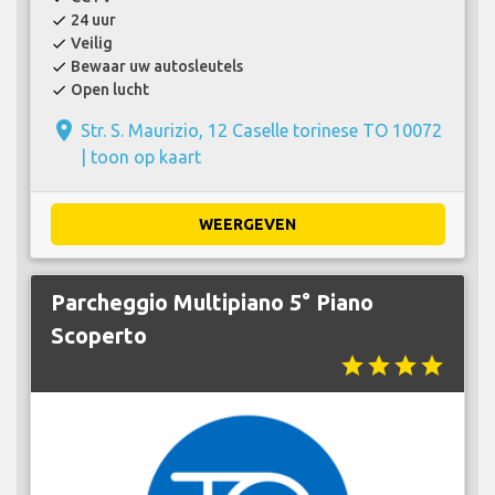
24 uur
check
Veilig
check
Bewaar uw autosleutels
check
Open lucht
check
place
Str. S. Maurizio, 12 Caselle torinese TO 10072
|
toon op kaart
WEERGEVEN
Parcheggio Multipiano 5° Piano
Scoperto
star
star
star
star