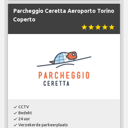
Parcheggio Ceretta Aeroporto Torino
Coperto
star
star
star
star
star
CCTV
check
Bedekt
check
24 uur
check
Verzekerde parkeerplaats
check