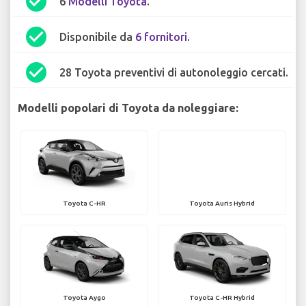
check_circle
6
Modelli Toyota
.
check_circle
Disponibile da
6 fornitori
.
check_circle
28 Toyota preventivi di autonoleggio cercati.
Modelli popolari di Toyota da noleggiare:
Toyota C-HR
Toyota Auris Hybrid
Toyota Aygo
Toyota C-HR Hybrid