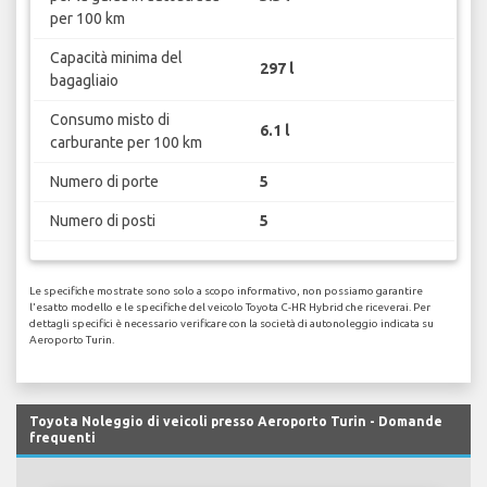
per 100 km
Capacità minima del
297 l
bagagliaio
Consumo misto di
6.1 l
carburante per 100 km
Numero di porte
5
Numero di posti
5
Le specifiche mostrate sono solo a scopo informativo, non possiamo garantire
l'esatto modello e le specifiche del veicolo Toyota C-HR Hybrid che riceverai. Per
dettagli specifici è necessario verificare con la società di autonoleggio indicata su
Aeroporto Turin.
Toyota Noleggio di veicoli presso Aeroporto Turin - Domande
frequenti