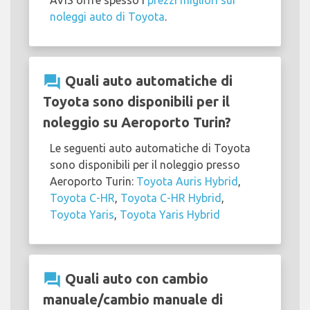
AVIS offre spesso i
prezzi migliori sui
noleggi auto di Toyota
.
question_answer
Quali auto automatiche di
Toyota sono disponibili per il
noleggio su Aeroporto Turin?
Le seguenti auto automatiche di Toyota
sono disponibili per il noleggio presso
Aeroporto Turin:
Toyota Auris Hybrid
,
Toyota C-HR
,
Toyota C-HR Hybrid
,
Toyota Yaris
,
Toyota Yaris Hybrid
question_answer
Quali auto con cambio
manuale/cambio manuale di