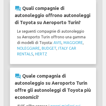
question_answer
Quali compagnie di
autonoleggio offrono autonoleggi
di Toyota su Aeroporto Turin?
Le seguenti compagnie di autonoleggio
su Aeroporto Turin offrono una gamma
di modelli di Toyota:
AVIS
,
MAGGIORE
,
NOLEGGIARE
,
BUDGET
,
ITALY CAR
RENTALS
,
HERTZ
question_answer
Quale compagnia di
autonoleggio su Aeroporto Turin
offre gli autonoleggi di Toyota più
economici?