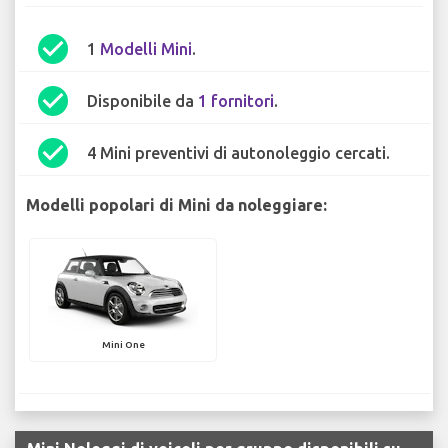
check_circle
1
Modelli Mini
.
check_circle
Disponibile da
1 fornitori
.
check_circle
4 Mini preventivi di autonoleggio cercati.
Modelli popolari di Mini da noleggiare:
Mini One