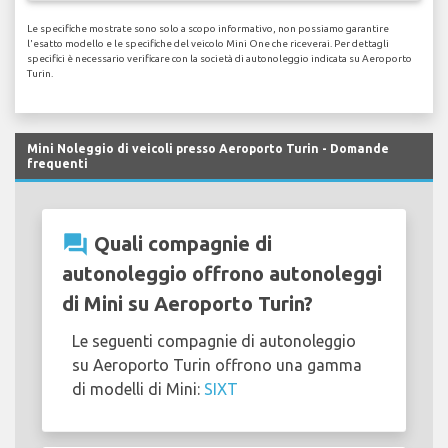
Le specifiche mostrate sono solo a scopo informativo, non possiamo garantire
l'esatto modello e le specifiche del veicolo Mini One che riceverai. Per dettagli
specifici è necessario verificare con la società di autonoleggio indicata su Aeroporto
Turin.
Mini Noleggio di veicoli presso Aeroporto Turin - Domande
frequenti
question_answer
Quali compagnie di
autonoleggio offrono autonoleggi
di Mini su Aeroporto Turin?
Le seguenti compagnie di autonoleggio
su Aeroporto Turin offrono una gamma
di modelli di Mini:
SIXT