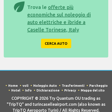
eco
Trova le
offerte più
economiche sul noleggio di
auto elettriche e ibride a
Caselle Torinese, Italy
CERCA AUTO
Home
voli
Noleggio Auto
Trasferimenti
Parcheggio
Hotel
Info
Dichiarazione
Privacy
Mappa del sito
COPYRIGHT © 2026 Try Quantum OU trading as
"TripTQ" and turincaselleairport.com (also known as
TripTQ Aeroporto Turin) / All Rights Reserved.