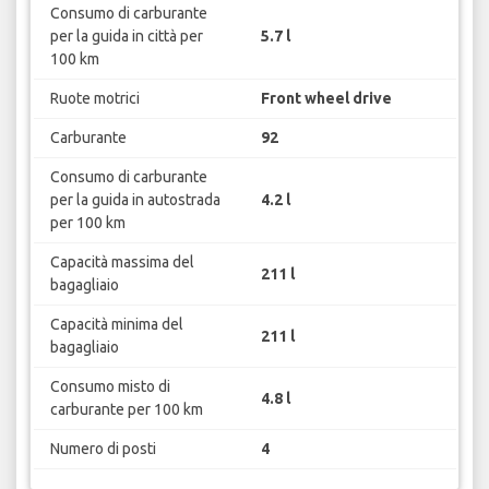
Consumo di carburante
per la guida in città per
5.7 l
100 km
Ruote motrici
Front wheel drive
Carburante
92
Consumo di carburante
per la guida in autostrada
4.2 l
per 100 km
Capacità massima del
211 l
bagagliaio
Capacità minima del
211 l
bagagliaio
Consumo misto di
4.8 l
carburante per 100 km
Numero di posti
4