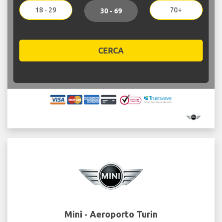
18 - 29
70+
30 - 69
CERCA
Mini - Aeroporto Turin