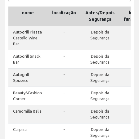
nome
localização
Antes/Depois
horá
Segurança
funcio
Autogrill Piazza
-
Depois da
Castello Wine
Segurança
Bar
Autogrill Snack
-
Depois da
Bar
Segurança
Autogrill
-
Depois da
Spizzico
Segurança
Beauty&Fashion
-
Depois da
Corner
Segurança
Camomilla Italia
-
Depois da
Segurança
Carpisa
-
Depois da
Segurança