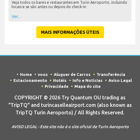
Veja todos os bares e restaurantes em Turin Aeroporto, incluindo
locais e se são antes ou depois do check-in
Ver...
MAIS INFORMAÇÕES ÚTEIS
Home
voos
Aluguer de Carros
Transferência
Estacionamento
Hotéis
Info e Notícias
Aviso Legal
Privacidade
Mapa do site
COPYRIGHT © 2026 Try Quantum OU trading as
"TripTQ" and turincaselleairport.com (also known as
TripTQ Turin Aeroporto) / All Rights Reserved.
AVISO LEGAL - Este site não é o site oficial de Turin Aeroporto