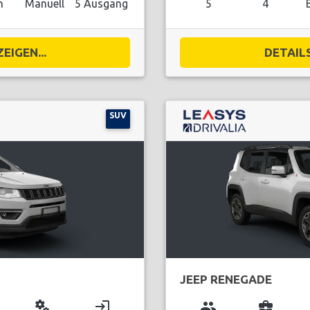
n
Manuell
5 Ausgang
5
4
EIGEN...
DETAILS
SUV
JEEP RENEGADE
miscellaneous_services
login
group
business_center