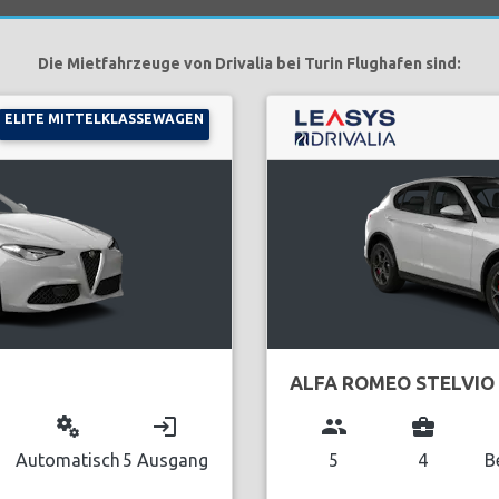
Die Mietfahrzeuge von Drivalia bei Turin Flughafen sind:
ELITE MITTELKLASSEWAGEN
ALFA ROMEO STELVIO
miscellaneous_services
login
group
business_center
Automatisch
5 Ausgang
5
4
B