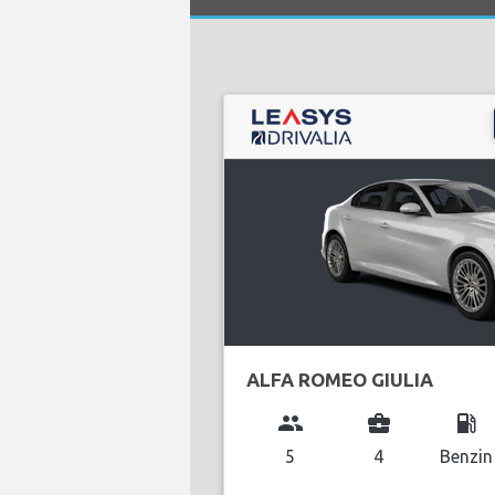
ALFA ROMEO GIULIA
group
business_center
local_gas_station
5
4
Benzin