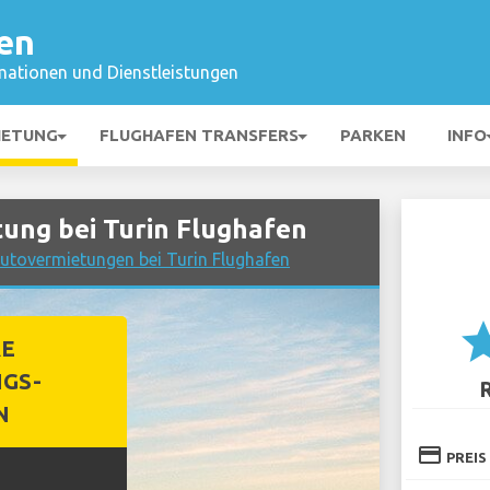
en
mationen und Dienstleistungen
IETUNG
FLUGHAFEN TRANSFERS
PARKEN
INFO
ung bei Turin Flughafen
Autovermietungen bei Turin Flughafen
st
RE
GS-
R
N
credit_card
PREIS