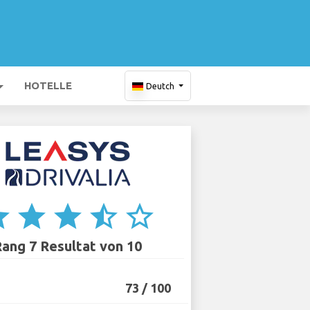
HOTELLE
Deutch
ar
star
star
star_half
star_border
ang 7 Resultat von 10
73 / 100