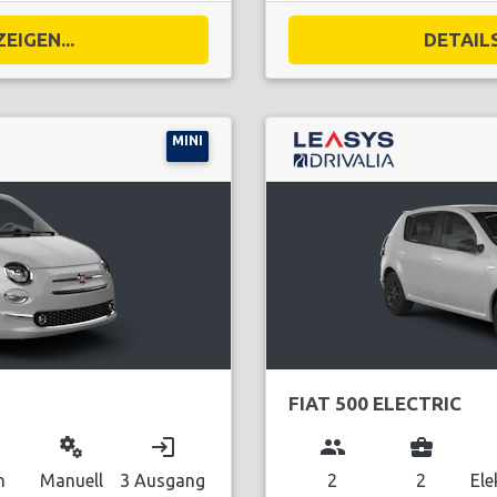
EIGEN...
DETAILS
MINI
FIAT 500 ELECTRIC
miscellaneous_services
login
group
business_center
n
Manuell
3 Ausgang
2
2
Ele