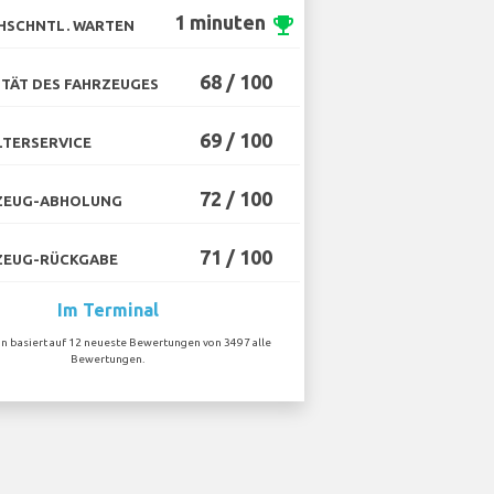
1 minuten
emoji_events
HSCHNTL. WARTEN
68 / 100
TÄT DES FAHRZEUGES
69 / 100
TERSERVICE
72 / 100
ZEUG-ABHOLUNG
71 / 100
ZEUG-RÜCKGABE
Im Terminal
on basiert auf 12 neueste Bewertungen von 3497 alle
Bewertungen.