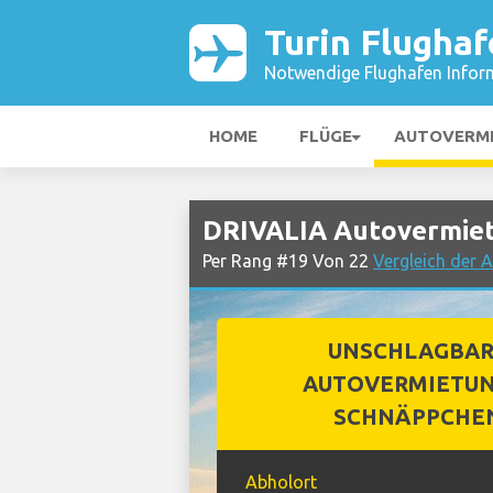
Turin Flughaf
Notwendige Flughafen Infor
HOME
FLÜGE
AUTOVERM
DRIVALIA Autovermiet
Per Rang #19 Von 22
Vergleich der 
UNSCHLAGBA
AUTOVERMIETUN
SCHNÄPPCHE
Abholort