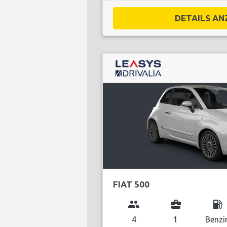
DETAILS ANZ
FIAT 500
group
business_center
local_gas_station
4
1
Benzi