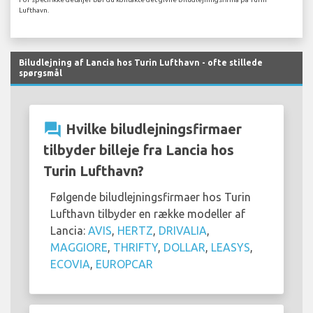
Lufthavn.
Biludlejning af Lancia hos Turin Lufthavn - ofte stillede
spørgsmål
question_answer
Hvilke biludlejningsfirmaer
tilbyder billeje fra Lancia hos
Turin Lufthavn?
Følgende biludlejningsfirmaer hos Turin
Lufthavn tilbyder en række modeller af
Lancia:
AVIS
,
HERTZ
,
DRIVALIA
,
MAGGIORE
,
THRIFTY
,
DOLLAR
,
LEASYS
,
ECOVIA
,
EUROPCAR