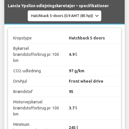
Lancia Ypsilon udlejningskøretøjer – specifikationer
Kropstype
Hatchback 5 doors
Bykørsel
brændstofforbrug pr. 100
4.9 l
km
CO2-udledning
97 g/km
Drivhjul
Front wheel drive
Brændstof
95
Motorvejskørsel
brændstofforbrug pr. 100
3.7 l
km
Minimum
245 l