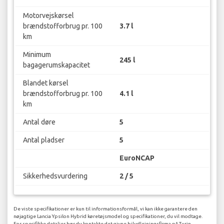
Motorvejskørsel
brændstofforbrug pr. 100
3.7 l
km
Minimum
245 l
bagagerumskapacitet
Blandet kørsel
brændstofforbrug pr. 100
4.1 l
km
Antal døre
5
Antal pladser
5
EuroNCAP
Sikkerhedsvurdering
2 / 5
De viste specifikationer er kun til informationsformål, vi kan ikke garantere den
nøjagtige Lancia Ypsilon Hybrid køretøjsmodel og specifikationer, du vil modtage.
For specifikke detaljer bør du kontakte det givne biludlejningsfirma på Turin