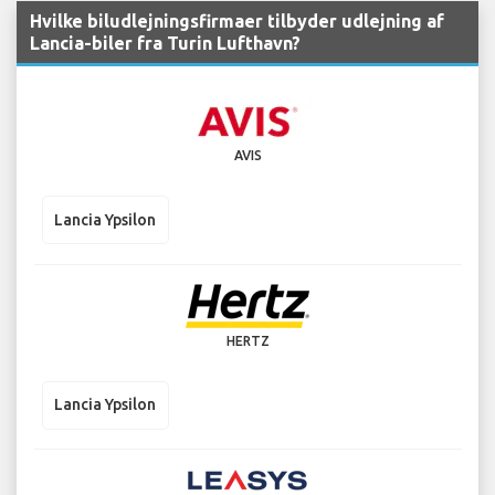
Hvilke biludlejningsfirmaer tilbyder udlejning af
Lancia-biler fra Turin Lufthavn?
AVIS
Lancia Ypsilon
HERTZ
Lancia Ypsilon