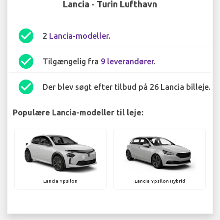
Lancia - Turin Lufthavn
check_circle
2
Lancia-modeller
.
check_circle
Tilgængelig fra
9 leverandører
.
check_circle
Der blev søgt efter tilbud på 26 Lancia billeje.
Populære Lancia-modeller til leje:
Lancia Ypsilon
Lancia Ypsilon Hybrid