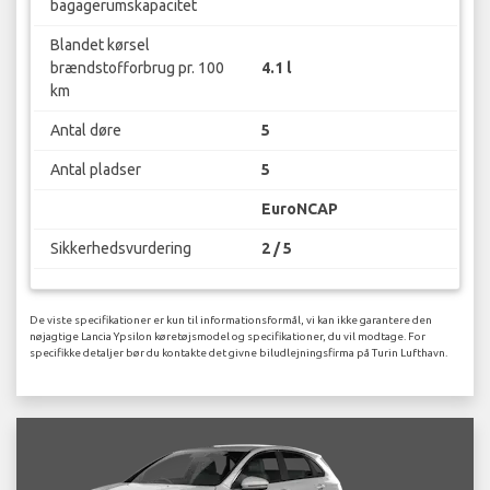
bagagerumskapacitet
Blandet kørsel
brændstofforbrug pr. 100
4.1 l
km
Antal døre
5
Antal pladser
5
EuroNCAP
Sikkerhedsvurdering
2 / 5
De viste specifikationer er kun til informationsformål, vi kan ikke garantere den
nøjagtige Lancia Ypsilon køretøjsmodel og specifikationer, du vil modtage. For
specifikke detaljer bør du kontakte det givne biludlejningsfirma på Turin Lufthavn.