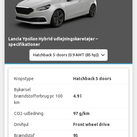
Lancia Ypsilon Hybrid udlejningskøretøjer –
specifikationer
Kropstype
Hatchback 5 doors
Bykørsel
brændstofforbrug pr. 100
4.9 l
km
CO2-udledning
97 g/km
Drivhjul
Front wheel drive
Brændstof
95