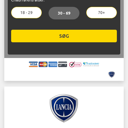
18 - 29
70+
30 - 69
SØG